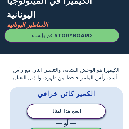
الكيميرا في الميثولوجيا
اليونانية
الأساطير اليونانية
قم بإنشاء STORYBOARD
الكيميرا هو الوحش البشعة، والتنفس النار، مع رأس
أسد، رأس الماعز جاحظ من ظهره، والذيل الثعبان.
الكمير كائن خرافي
انسخ هذا المثال
— أو —