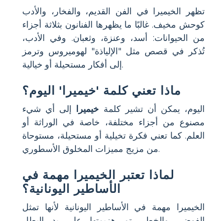
تظهر الخيميرا في الفن القديم، والفخار، والأدب
كوحش مخيف. غالبًا ما يظهرها الفنانون بثلاثة أجزاء
من الحيوانات: أسد، وعنزة، وثعبان. وفي الأدب،
تُذكر في قصص مثل "الإلياذة" لهوميروس وترمز
إلى أفكار مستحيلة أو خيالية.
ماذا تعني كلمة 'خيميرا' اليوم؟
اليوم، يمكن أن تشير كلمة
خيميرا
إلى أي شيء
مصنوع من أجزاء مختلفة، خاصة في الوراثة أو
العلم. كما تعني فكرة تخيلية أو مستحيلة، مستوحاة
من مزيج مميزات المخلوق الأسطوري.
لماذا تعتبر الخيميرا مهمة في
الأساطير اليونانية؟
الخيميرا مهمة في الأساطير اليونانية لأنها تمثل
الفوضى والخطر. تم هزيمتها على يد البطل