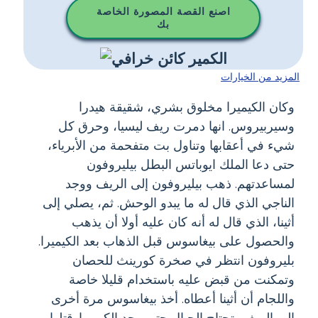
اصنع القصة المصورة الخاصة
بك
المزيد من الخيارات
وكان الكيميرا مخلوق بشري، شقيقة هيدرا
وسيربيروس. انها دمرت ريف ليسيا، وحرق كل
شيء في أعقابها وتناول بت متفحمة من الأبرياء،
حتى دعا الملك ايوباتس البطل بيليروفون
لمساعدتهم. ذهب بيليروفون إلى الريف ووجد
الناجي الذي قال له ما يبدو الوحش. ثم، يصلي إلى
أثينا، الذي قال له أنه كان عليه أولا أن يذهب
والحصول على بيغاسوس قبل الذهاب بعد الكيميرا.
بليروفون انتظر في صخرة كورينث للحصان
وتمكنت من قبض عليه باستخدام قليلا خاصة
واللجام أن أثينا أعطاه. أخذ بيغاسوس مرة أخرى
إلى الريف، تجتاح الجبال حتى وجد الكيميرا. قتلها