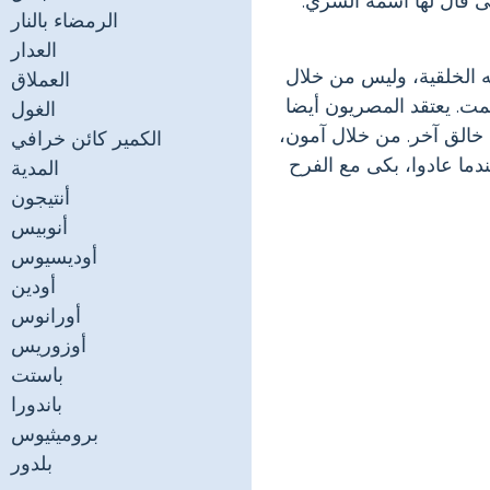
ى قال لها اسمه السري.
الرمضاء بالنار
العدار
ه الخلقية، وليس من خلال
العملاق
ت. يعتقد المصريون أيضا
الغول
 خالق آخر. من خلال آمون،
الكمير كائن خرافي
ندما عادوا، بكى مع الفرح
المدية
أنتيجون
أنوبيس
أوديسيوس
أودين
أورانوس
أوزوريس
باستت
باندورا
بروميثيوس
بلدور