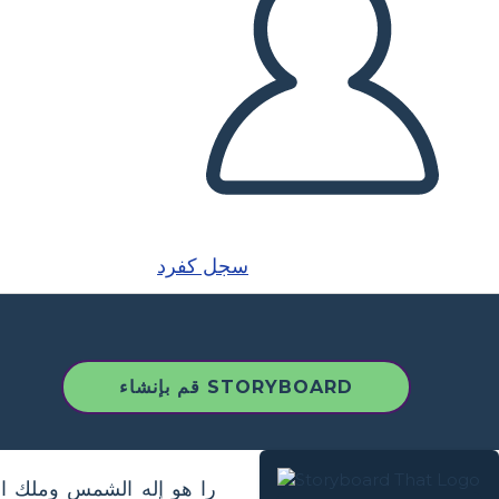
سجل كفرد
قم بإنشاء STORYBOARD
را هو إله الشمس وملك ال