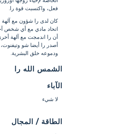
الخاصة لإحياء زوجها أوزور
فعل، واكتسبت قوة را.
كان لدى را شؤون مع آلهة م
اتحاد مادي مع أي شخص آخر
أن را اندمجت مع آلهة أخرى
أصدر را أيضا شو وتيفنوت، ا
ودموعه خلق البشرية.
الشمس الله را
الآباء
لا شيء
الطاقة / المجال