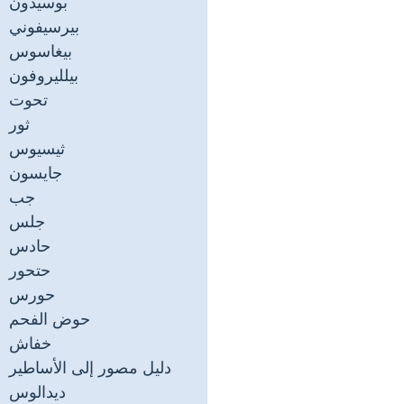
بوسيدون
بيرسيفوني
بيغاسوس
بيلليروفون
تحوت
ثور
ثيسيوس
جايسون
جب
جلس
حادس
حتحور
حورس
حوض الفحم
خفاش
دليل مصور إلى الأساطير
ديدالوس