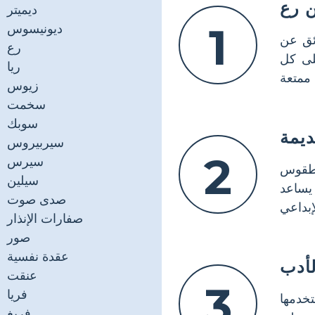
 رع
ديميتر
1
ديونيسوس
ئق عن
رع
لى كل
ريا
زيوس
سخمت
سوبك
يمة
سيربيروس
2
سيرس
لطقوس
سيلين
يساعد
صدى صوت
صفارات الإنذار
صور
عقدة نفسية
أدب
عنقت
3
فريا
تخدمها
فريغ