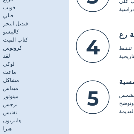
اب على
فويب
فيلي
قنديل البحر
كاليبسو
ة رع
4
كتاب الميت
كرونوس
. تنشط
لقد
لوكي
ماعت
مشاكل
مسية
ميداس
5
لشمس
مينوتور
 وتوضح
نرجس
نفتيس
هايبريون
هيرا