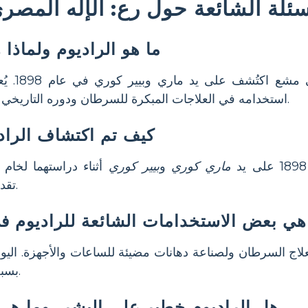
سئلة الشائعة حول رع: الإله المصر
ما هو الراديوم ولماذا
هو عنصر كي
استخدامه في العلاجات المبكرة للسرطان ودوره التاريخي في فهم النشاط الإشعاعي.
كيف تم اكتشاف الراد
ماري كوري
و
بيير كوري
أثناء دراستهما لخام ا
تقدمات في النشاط الإشعاعي.
هي بعض الاستخدامات الشائعة للراديوم ف
علاج السرطان ولصناعة دهانات مضيئة للساعات والأجهزة. اليوم، 
بسبب مخاطر الراديوم الصحية.
هل الراديوم خطير على البشر، وما هي