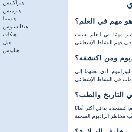
ي
هيراكليس
هيرميس
هيستيا
 هو مهم في العلم؟
هيفايستوس
ميائي مشع اكتُشف على يد ماري وبيير كوري في عام 1898. يُعتبر مهمًا في العلم بسبب
هيكات
هيل
هيليوس
يوم ومن اكتشفه؟
ليورانيوم. أدى بحثهما إلى
ي التاريخ والطب؟
تُستخدم بدائل أكثر أمانًا
 مخاوف السلامة؟