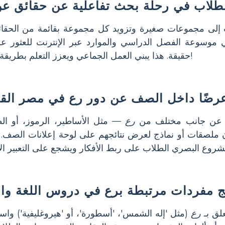
طلاب في رحلة بحث تفاعلية عن حقائق عن
إلى مجموعات صغيرة وتزويد كل مجموعة بقائمة من الحقا
 موسوعة الفصل الدراسي والموارد عبر الإنترنت للعثور ع
حقيقة. هذا يبني العمل الجماعي ويعزز التعلم بطريقة ممتعة!
رضًا داخل الصف عن دور رع في مصر القد
 عن جانب مختلف من
رع
— مثل الأساطير، الرموز، أو ا
ن ملصقات أو نماذج لعرض نتائجهم على لوحة إعلانات الصف. 
 مفردات مرتبطة برع في دروس اللغة وال
لق بـ
رع
(مثل 'إله الشمس'، 'أسطورة'، أو 'هيروغليفية') واس