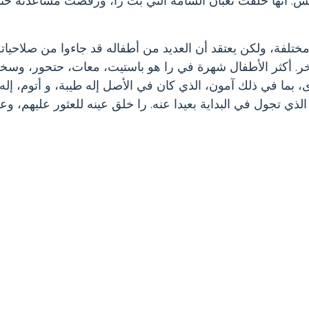
يس. انها خلقت ثعبان السامة التي بت را، ورفضت مساعدته حت
ختلفة، ولكن يعتقد أن العديد من أطفاله قد جاءوا من صلاحيات
. أكثر الأطفال شهرة في را هو باستيت، معات، حتحور، وسخم
، بما في ذلك آمون، الذي كان في الأصل إله طيبة، و أتوم، إله
لذي تجول في البداية بعيدا عنه. را خلق عينه للعثور عليهم، وع