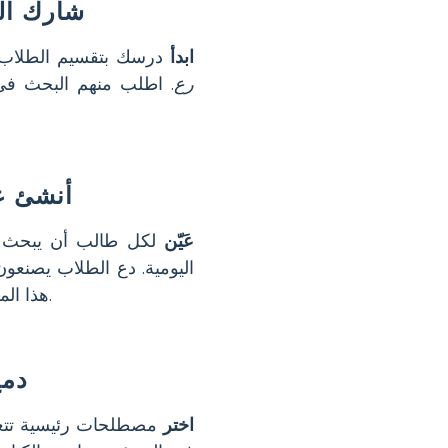
شارك ال
ابدأ
درسك بتقسيم الطلاب 
رع
. اطلب منهم البحث في
أنشئ ع
عَيّن
لكل طالب أن يبحث
اليومية. دع الطلاب يصنعو
هذا المشروع البصري الطلاب على ربط الأفكار ويشجع على التعبير الإبداعي.
دمج
اختر
مصطلحات رئيسية تتع