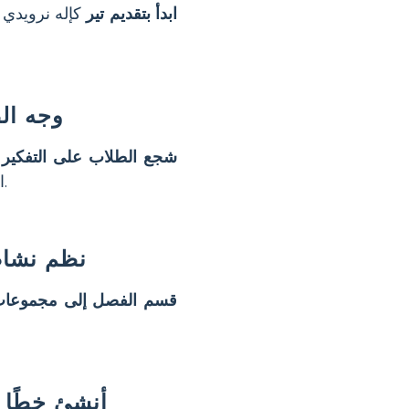
ابدأ بتقديم تير
كإله نرويدي 
وجه ال
شجع الطلاب على التفكير ف
.
ا
نظم نشاط
قسم الفصل إلى مجموعات
أنشئ خطًا ز