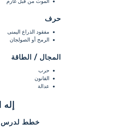
الموت من قبل غارم
حرف
مفقود الذراع اليمنى
الرمح أو الصولجان
المجال / الطاقة
حرب
القانون
عدالة
كيفية القيام ب
خطط لدرس تف