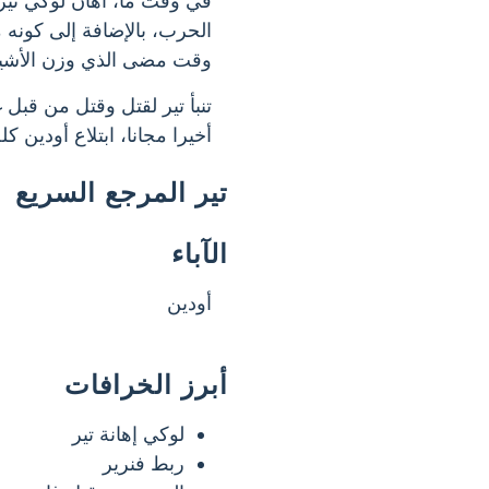
في وقت ما، أهان لوكي تير ق
الحرب، بالإضافة إلى كونه مه
وقت مضى الذي وزن الأشيا
تنبأ تير لقتل وقتل من قبل
أخيرا مجانا، ابتلاع أودين كله
تير المرجع السريع
الآباء
أودين
أبرز الخرافات
لوكي إهانة تير
ربط فنرير