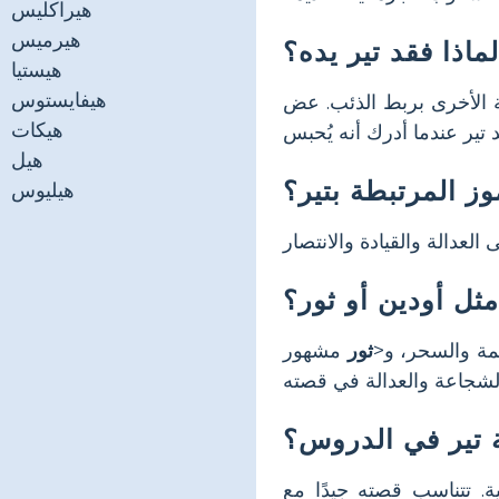
هيراكليس
هيرميس
لماذا فقد تير يده؟
هيستيا
هيفايستوس
ة الأخرى بربط الذئب. عض
هيكات
هيل
وز المرتبطة بتير؟
هيليوس
ثل أودين أو ثور؟
مة والسحر، و<
ثور
مشهور
 تير في الدروس؟
. تتناسب قصته جيدًا مع