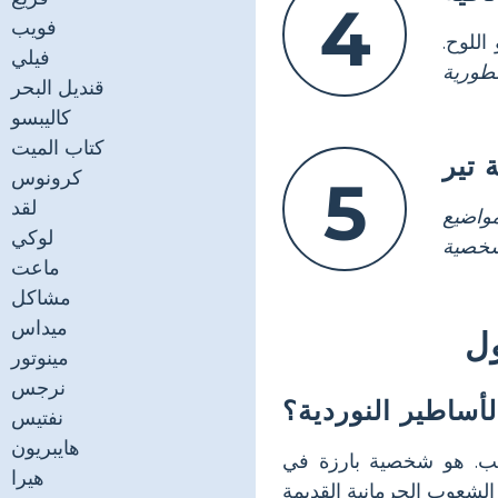
4
فويب
اللوح.
فيلي
طورية
قنديل البحر
كاليبسو
كتاب الميت
تير
كرونوس
5
لقد
واضيع
لوكي
شخصية
ماعت
مشاكل
ميداس
مينوتور
نرجس
لأساطير النوردية؟
نفتيس
هايبريون
جب. هو شخصية بارزة في
هيرا