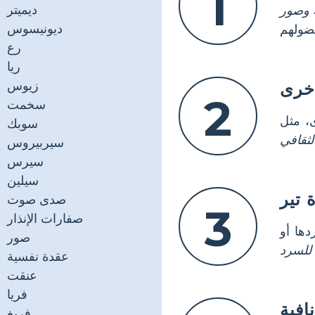
1
ديميتر
 وصور
ديونيسوس
رع
ريا
زيوس
خرى
2
سخمت
، مثل
سوبك
لثقافي
سيربيروس
سيرس
سيلين
تير
صدى صوت
3
صفارات الإنذار
ها أو
صور
 للسرد
عقدة نفسية
عنقت
فريا
افية
فريغ