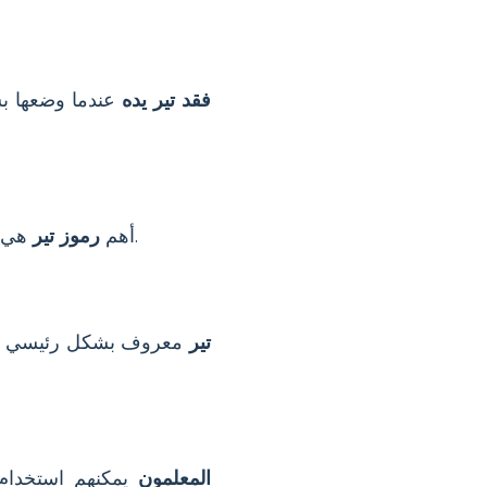
فقد تير يده
عندما وضعها بش
هي الرمح ورمز اليد الواحدة. كما يرتبط برون التيواز، الذي يرمز إلى العدالة والقيادة والانتصار.
أهم
رموز تير
تير
معروف بشكل رئيسي بدور
المعلمون
يمكنهم استخدام 