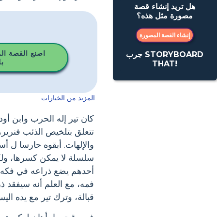
هل تريد إنشاء قصة
مصورة مثل هذه؟
إنشاء القصة المصورة
اصنع القصة ال
جرب STORYBOARD
ب
THAT!
المزيد من الخيارات
كان تير إله الحرب وابن أود
تتعلق بتلخيص الذئب فنرير، 
والإلهات. أبقوه حارسا ل أس
سلسلة لا يمكن كسرها، ولك
أحدهم يضع ذراعه في فكه لأ
فمه، مع العلم أنه سيفقد ذ
قبالة، وترك تير مع يده الي