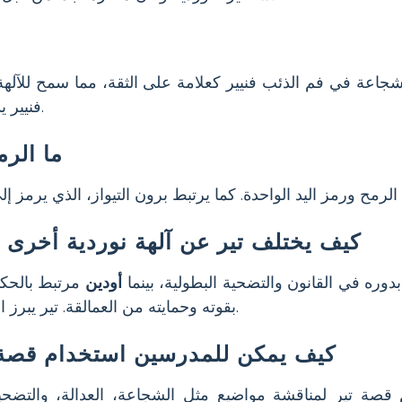
جاعة في فم الذئب فنيير كعلامة على الثقة، مما سمح للآله
فنيير يد تير عندما أدرك أنه يُحبس.
ما الرم
كيف يختلف تير عن آلهة نوردية أخرى م
ه في القانون والتضحية البطولية، بينما
أودين
مرتبط بالحك
بقوته وحمايته من العمالقة. تير يبرز الشجاعة والعدالة في قصته.
كيف يمكن للمدرسين استخدام قصة
قصة تير لمناقشة مواضيع مثل الشجاعة، العدالة، والتضحية