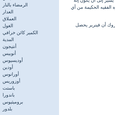
 يشير إلى أن يكون إله
الرمضاء بالنار
ره الفقيه الحكيمة من أي
العدار
العملاق
اروك أن فينرير يحصل
الغول
الكمير كائن خرافي
المدية
أنتيجون
أنوبيس
أوديسيوس
أودين
أورانوس
أوزوريس
باستت
باندورا
بروميثيوس
بلدور