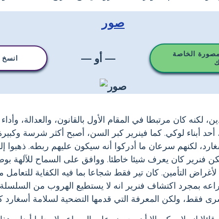
صور
مصورة الخاصة
— أو —
انسخ ه
ك
ين، لكنه كان مرتبطا في المقام الأول بالقانون، والعدالة، وأدا
أحد أبناء لوكي. كما فينرير كبر السن، أصبح أكثر شرسة وكبيرة،
غارد، لكنهم سرعان ما أدركوا أنه سيكون عليهم ربطه. ذهبوا إل
ن فنرير كان يعرف شيئا خاطئا. ووافق على السماح للآلهة بوض
غراض التأمين. كان تير فقط شجاعا بما فيه الكفاية للتعامل 
راعه بمجرد اكتشاف فنرير انه لا يستطيع الهروب من السلسلة. 
سرى فقط، ولكن المعرفة التي قدمها التضحية لسلامة أسغارد كا