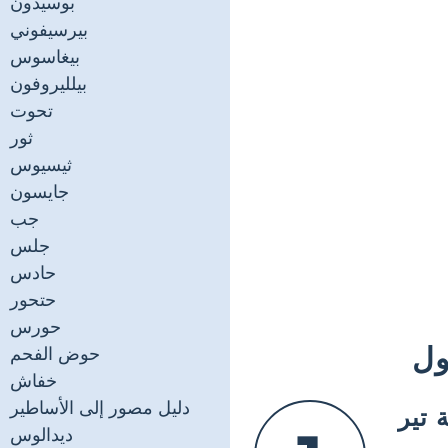
بوسيدون
بيرسيفوني
بيغاسوس
بيلليروفون
تحوت
ثور
ثيسيوس
جايسون
جب
جلس
حادس
حتحور
حورس
حوض الفحم
خفاش
دليل مصور إلى الأساطير
تير
ديدالوس