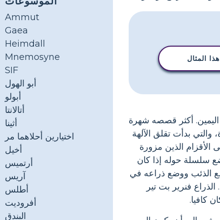
الموسوعات
Ammut
Gaea
Heimdall
Mnemosyne
ذا المثال
SIF
أبو الهول
أبولو
أتالانتا
ء اليمين. أكثر قصصه شهرة
أثينا
 والتي بدأت تقلق الآلهة
اختيارين أحلاهما مر
ى الأقزام الذين مزورة
أخيل
ع سلسلة حوله إذا كان
أرتميس
مع الذئب ووضع ذراعه في
آريس
الذراع فنرير بت تير
أطلس
ن كافيا.
أفروديت
البندق