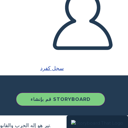
سجل كفرد
قم بإنشاء STORYBOARD
تير هو إله الحرب والقانون والعدالة. يتم تصويره بشكل روتيني مع الذراع اليمنى المفقود، ويحمل الرمح أو صولجان.