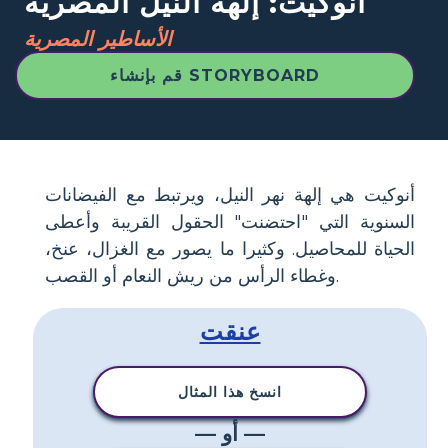
أنوكيت: إلهة النيل المصرية
الأساطير المصرية
قم بإنشاء STORYBOARD
أنوكيت هي إلهة نهر النيل، ويرتبط مع الفيضانات
السنوية التي "احتضنت" الحقول القريبة وأعطى
الحياة للمحاصيل. وكثيرا ما يصور مع الغزال، عنخ،
وغطاء الرأس من ريش النعام أو القصب.
عنقت
انسخ هذا المثال
— أو —