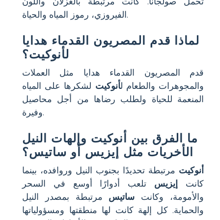
تحمل صولجانًا. كانت مرتبطة بالغزلان واللون
الفيروزي، رموز المياه والحياة.
لماذا قدم المصريون القدماء هدايا
لأنوكيت؟
قدم المصريون القدماء هدايا مثل العملات
والمجوهرات والطعام ل
أنوكيت
لشكرها على المياه
المنعمة للحياة ولطلب رضاها من أجل محاصيل
وفيرة.
ما الفرق بين أنوكيت وإلهات النيل
الأخريات مثل إيزيس أو ساتيس؟
أنوكيت
مرتبطة تحديدًا بجنوب النيل وروافده، بينما
كانت
إيزيس
تلعب أدوارًا أوسع في السحر
والأمومة، وكانت
ساتيس
مرتبطة بمصدر النيل
والحماية. كل إلهة كانت لها منطقتها ومسؤولياتها