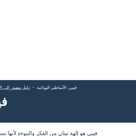
فيبي: الأساطير اليونانية
دليل مصور إلى ال
في
فيبي هو إلهة تيتان من الفكر والنبوءة لأنها تسيطر على أوراكل في دلفي.