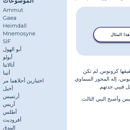
الموسوعات
Ammut
Gaea
Heimdall
Mnemosyne
ذا المثال
SIF
أبو الهول
أبولو
أتالانتا
يقها كرونوس. لم تكن
أثينا
يوس، إله المحور السماوي.
اختيارين أحلاهما مر
عل فيبي جدتهم.
أخيل
أرتميس
س وأصبح النبي الثالث.
آريس
أطلس
أفروديت
البندق