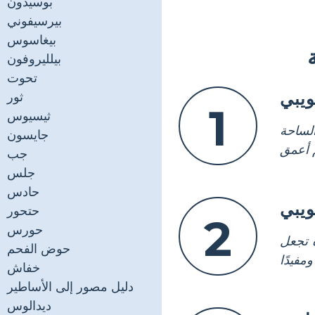
بوسيدون
بيرسيفوني
بيغاسوس
بيلليروفون
تحوت
يبي
ثور
1
ثيسيوس
الساحة
جايسون
جب
جلس
حادس
يبي
حتحور
2
حورس
ة تجعل
حوض الفحم
خفاش
دليل مصور إلى الأساطير
ديدالوس