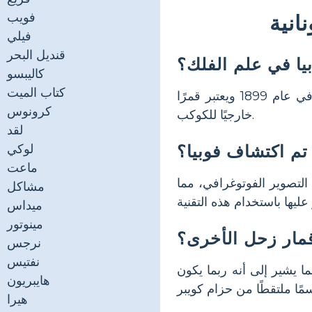
فويب
انية
فيلي
قنديل البحر
بيا في علم الفلك؟
كاليبسو
كتاب الميت
هي قمر لكوكب زحل، معروف بشكلها غير المنتظم ومداره الرجعي. تم اكتشافه في عام 1899 ويعتبر قمرًا
كرونوس
خارجيًا للكوكب.
لقد
تم اكتشاف فوبيا؟
لوكي
ماعت
ري بيكرينج في عام 1899 باستخدام ألواح التصوير الفوتوغرافي، مما
مشاكل
ميداس
مينوتور
أقمار زحل الأخرى؟
نرجس
نفتيس
 يشير إلى أنه ربما يكون
هايبريون
هيرا