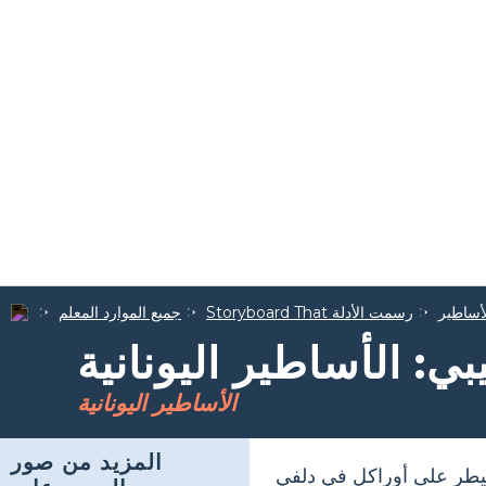
أساطير
Storyboard That رسمت الأدلة
جميع الموارد المعلم
بي: الأساطير اليونانية
الأساطير اليونانية
المزيد من صور