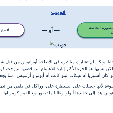
فويب
مصورة الخاصة
— أو —
انسخ ه
ك
جايا، ولكن لم تشارك مباشرة في الإطاحة أورانوس من قبل شق
ن نسبها هو الجزء الأكثر إثارة للاهتمام من قصتها. تزوجت كو
و. كان أستيريا أم هيكات. ليتو كانت أم أبولو و أرتميس، مما يج
النبوءة لأنها حصلت على السيطرة على أوراكل في دلفي من ثيمي
بين هذا إلى حفيدها أبولو. وغالبا ما تصور مع القمر كرمز لها.