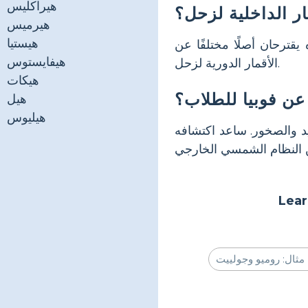
هيراكليس
ار الداخلية لزحل؟
هيرميس
هيستيا
يقترحان أصلًا مختلفًا عن
هيفايستوس
الأقمار الدورية لزحل.
هيكات
عن فوبيا للطلاب؟
هيل
هيليوس
ن الجليد والصخور. ساعد اكتشافه
Lear