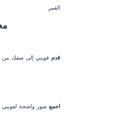
القمر
مع
قدم
فويبي إلى صفك من خ
اجمع
صور واضحة لفويبي و