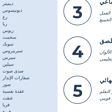
ماعي
ديميتر
3
ديونيسوس
العمل
رع
ريا
زيوس
سخمت
لصق
سوبك
4
سيربيروس
لألوان
سيرس
سيلين
صدى صوت
صفارات الإنذار
ائي
5
صور
عقدة نفسية
التعلم
عنقت
فريا
فريغ