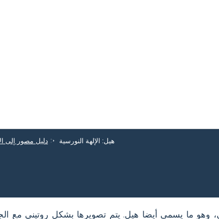
هيل: الإلهة النورسية
دليل مصور إلى ال
ي، وهو ما يسمى أيضا هيل. يتم تصويرها بشكل روتيني مع الج