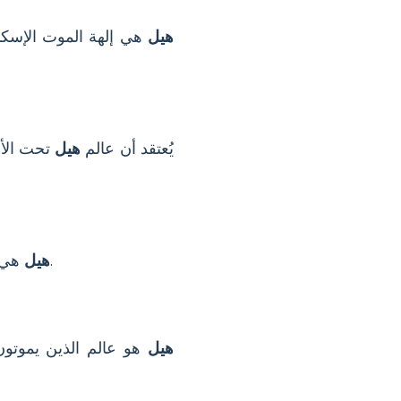
هيل
هي إلهة الموت الإسكند
يُعتقد أن عالم
هيل
تحت الأر
هي ابنة لوكي، إله الخداع، والجارية أنجر بودا. لديها أخوان: فاينرير الذئب ويورمونغاندّر الأفعى.
هيل
هيل
هو عالم الذين يموتون