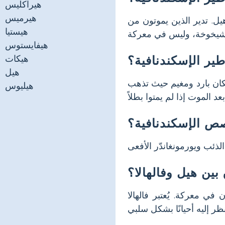
هيراكليس
هيرميس
يل. تدير الذين يموتون من
هيستيا
هيفايستوس
ير الإسكندنافية؟
هيكات
هيل
مكان بارد ومغيم حيث تذهب
هيليوس
ص الإسكندنافية؟
بين هيل وفالهالا؟
 معركة. يُعتبر فالهالا