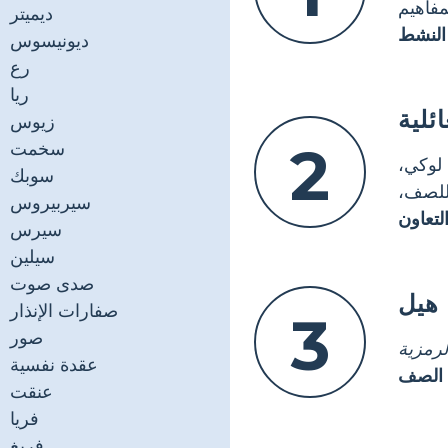
مفاهيم
ديميتر
 النشط
ديونيسوس
رع
ريا
ئلية
زيوس
2
سخمت
لوكي،
سوبك
لصف،
سيربيروس
لتعاون
سيرس
سيلين
صدى صوت
 هيل
صفارات الإنذار
3
صور
رمزية
عقدة نفسية
 الصف
عنقت
فريا
فريغ