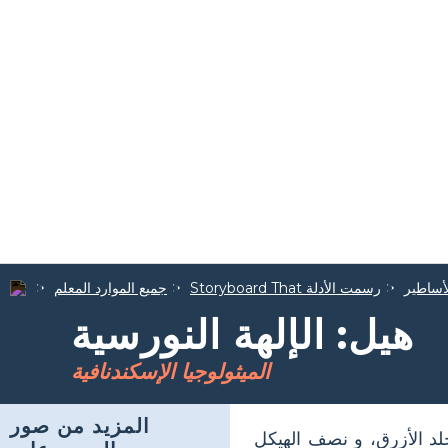
أساطير
Storyboard That رسمت الأدلة
جميع الموارد المعلم
هيل: الإلهة النورسية
الميثولوجيا الإسكندنافية
المزيد من صور
لد الأزرق، و نصف الهيكل