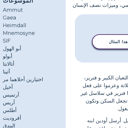
الموسوعات
Ammut
Gaea
Heimdall
Mnemosyne
SIF
ذا المثال
أبو الهول
أبولو
أتالانتا
أثينا
ثعبان الكبير و فنرير،
اختيارين أحلاهما مر
لاثة وعزموا على فعل
أخيل
ا فنرير في سلاسل غير
أرتميس
ن تجعل السكن وتكون
آريس
غول.
أطلس
أفروديت
. أرسل أودين ابنه
البندق