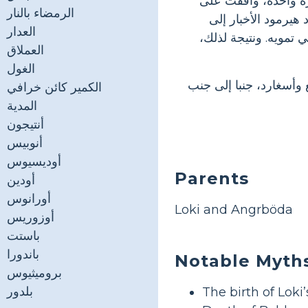
مرة واحدة، وافقت على
الرمضاء بالنار
 هيرمود الأخبار إلى
العدار
 تمويه. ونتيجة لذلك،
العملاق
الغول
وأسغارد، جنبا إلى جنب
الكمير كائن خرافي
المدية
أنتيجون
أنوبيس
أوديسيوس
Parents
أودين
أورانوس
Loki and Angrböda
أوزوريس
باستت
باندورا
Notable Myth
بروميثيوس
بلدور
The birth of Loki’