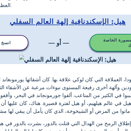
العظمي، وميزات نصف الإنسان.
هيل: الإسكندنافية إلهة العالم السفلي
مصورة الخاصة
— أو —
انسخ ه
ك
ا، العملاقة التي كان لوكي علاقة بها. كان أشقائها يورمونغاند ال
دين وآلهة أخرى رفيعة المستوى نبوءات مرعبة عن الأشقاء الث
وا في الكثير من المتاعب. ألقوا جورمونجاند في البحر، وأقفو
هيل في عالم هيلهيم، أو هيل لفترة قصيرة. هناك، كان عليها أ
اتوا من المرض أو الشيخوخة، الذي كان يأمل أن يبقي لها مش
لاق الرمح من الهدال التي قتلت بالدور، بشرت بالدور في هيل