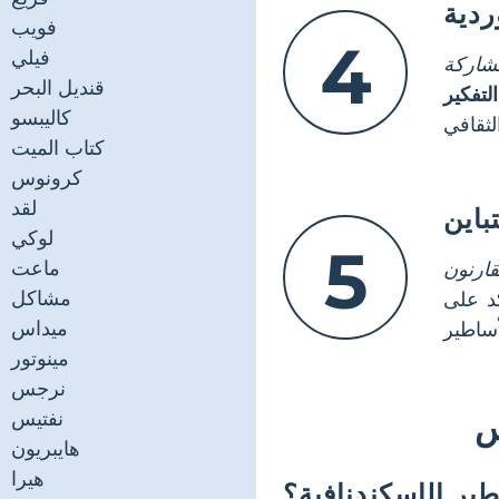
ردية
فويب
4
فيلي
شاركة
قنديل البحر
لتفكير
كاليبسو
كتاب الميت
كرونوس
لقد
باين
لوكي
5
ماعت
قارنون
مشاكل
د على
ميداس
مينوتور
نرجس
نفتيس
س
هايبريون
هيرا
ير الإسكندنافية؟