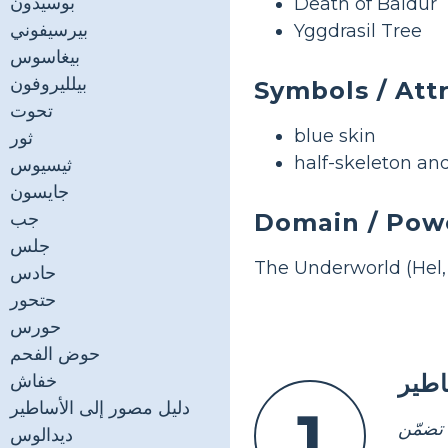
بوسيدون
Death of Baldur
بيرسيفوني
Yggdrasil Tree
بيغاسوس
بيلليروفون
Symbols / Att
تحوت
blue skin
ثور
half-skeleton an
ثيسيوس
جايسون
Domain / Pow
جب
جلس
The Underworld (Hel,
حادس
حتحور
حورس
حوض الفحم
طير
خفاش
دليل مصور إلى الأساطير
1
تضمّن
ديدالوس