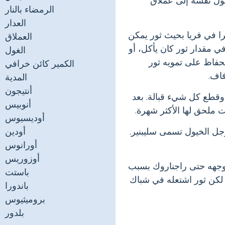
حول نفسه إلى عملاق
الرمضاء بالنار
العدار
ا في فريا بحيث ثور يمكن
العملاق
 مقدار ثور كان يأكل، أو
الغول
لحفاظ على تمويه ثور
الكمير كائن خرافي
اف.
المدية
أنتيجون
وقطع كل شيء قبالة. بعد
أنوبيس
 ملحق لها الأكثر شهرة.
أوديسيوس
ل الخيول تسمى سليبنير.
أودين
أورانوس
أوزوريس
وجهه حتى راجناروك بسبب
باستت
 لكن ثور اشتعله في شباك
باندورا
بروميثيوس
بلدور