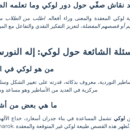
 نقاش صفّي حول دور لوكي وما تعلمه ال
وكي المعقدة والمعنى وراء أفعاله.
اطلب من الطلاب م
م أو قصصهم المفضلة
سئلة الشائعة حول لوكي: إله النور
من هو لوكي في ال
ساطير النوردية، معروف بذكائه، قدرته على تغيير الشكل و
مركزية في العديد من الأساطير وهو مساعد ومثير للمشاكل للآلهة الأخرى.
ما هي بعض من أشه
عن
لوكي
تشمل المساعدة في بناء جدران أسغارد، خداع الآلهة
وارتباطه كعقاب حتى رagnarok. تُظهر هذه القصص طبيعة لوكي غير المتوقعة والمعقدة.