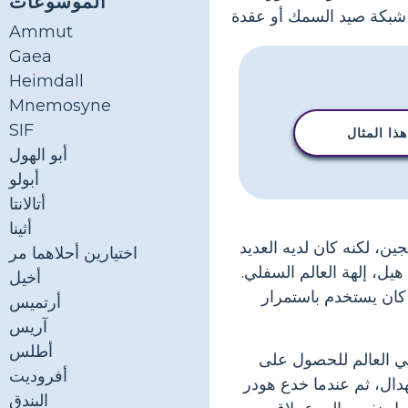
الموسوعات
Ammut
Gaea
Heimdall
Mnemosyne
SIF
ذا المثال
أبو الهول
أبولو
أتالانتا
أثينا
ن، لكنه كان لديه العديد
اختيارين أحلاهما مر
يل، إلهة العالم السفلي.
أخيل
 كان يستخدم باستمرار
أرتميس
آريس
أطلس
في العالم للحصول على
أفروديت
هدال، ثم عندما خدع هودر
البندق