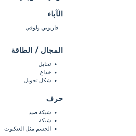
الآباء
فاربوتي ولوفي
المجال / الطاقة
تحايل
خداع
شكل تحويل
حرف
شبكة صيد
شبكة
الجسم مثل العنكبوت