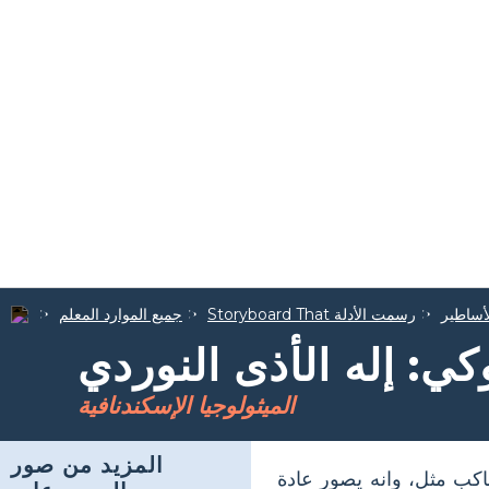
أساطير
Storyboard That رسمت الأدلة
جميع الموارد المعلم
كي: إله الأذى النوردي
الميثولوجيا الإسكندنافية
المزيد من صور
اكب مثل، وانه يصور عادة