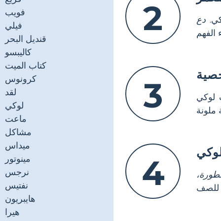
2
فويب
كي.
دع
فيلي
قنديل البحر
كاليبسو
كتاب الميت
خصية
كرونوس
3
لقد
 لوكي
لوكي
ماعت
مشاكل
ميداس
وكي
4
مينوتور
نرجس
طورة،
نفتيس
هايبريون
هيرا