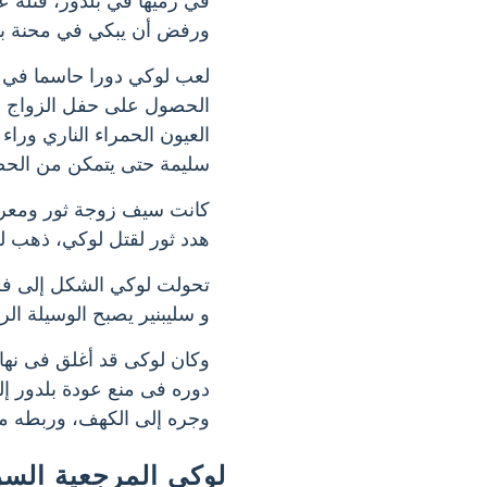
في رميها في بلدور، قتله ع
ورفض أن يبكي في محنة بلدو
لعب لوكي دورا حاسما في ا
الحصول على حفل الزواج وا
العيون الحمراء الناري وراء
سليمة حتى يتمكن من الح
كانت سيف زوجة ثور ومعروف
هدد ثور لقتل لوكي، ذهب لو
تحولت لوكي الشكل إلى فر
و سليبنير يصبح الوسيلة الر
وكان لوكى قد أغلق فى نه
دوره فى منع عودة بلدور إ
وجره إلى الكهف، وربطه مع
لوكي المرجعية السر