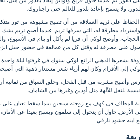
لى الفور. ثم عندما حاول فريج وأودين إنقاذ بالدور من هيل، ت
ر، ولا يسمح بإعادة بلدور للعالم حتى راجناروك.
لحفاظ على ثريم العملاقة من أن تصبح مشبوهة من ثور متنكر
سترداد مطرقة له، التي سرقها ثريم. عندما أصبح ثريم يشك في
 الحجاب، وأوضح لوكي أن فريا لم يأكل أو ينام في الأسبوع، وا
صول على مطرقة له وقتل كل من عمالقة في حضور حفل الزف
ة بشعرها الذهبي الرائع. لوكي سنوك في غرفتها ليلة واحدة 
كي إلى الأقزام وكان لهم أزياء شعر مستعار ذهبية التي أصبحت
س وأصبح مشربة من قبل الفحل، وخلق السباق من ثمانية أرج
ئيسية للنقل للآلهة مثل أودين وغيرها من الشامان.
اية المطاف فى كهف مع زوجته سيجين بينما سقط ثعبان على 
لى الأرض. حاول أن يتحول إلى سلمون ويسبح بعيدا عن الأمان،
 ابنه حشود نارفي.
يعة