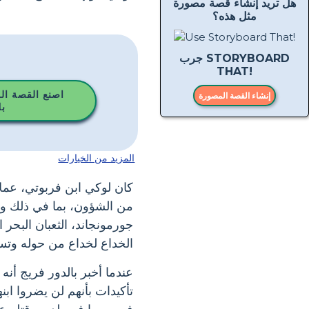
هل تريد إنشاء قصة مصورة
مثل هذه؟
جرب STORYBOARD
THAT!
اصنع القصة ال
إنشاء القصة المصورة
ب
المزيد من الخيارات
كان لوكي ابن فربوتي، عملا
من الشؤون، بما في ذلك واح
جورمونجاند، الثعبان البحر 
الخداع لخداع من حوله وتس
عندما أخبر بالدور فريج أن
تأكيدات بأنهم لن يضروا اب