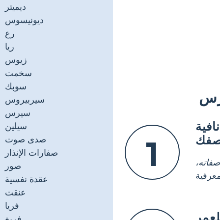
ديميتر
ديونيسوس
رع
ريا
زيوس
سخمت
سوبك
ورس
سيربيروس
سيرس
فية
سيلين
صفك
صدى صوت
1
صفارات الإنذار
فاته،
صور
عقدة نفسية
عنقت
فريا
لعمر
فريغ