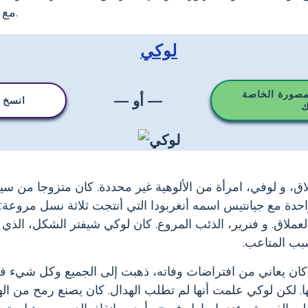
مع شبكة صيد السمك أو عقدة.
لوكي
مصورة الخاصة
— أو —
انسخ ه
ك
ق، و لوفي، امرأة من الألوهية غير محددة. كان متزوجا من سيجي
دة مع جيانتيس اسمه أنغربودا التي أنتجت ثلاثة نسل مروعة: ه
العملاق. و فنرير، الذئب المروع. كان لوكي شيفتر الشكل، الذي
بب المتاعب.
ه كان يعاني من افتراضات وفاته، ذهبت إلى الجميع وكل شيء 
نها. لكن لوكي علمت أنها لم تطلب الهدال. كان يصنع رمح من ال