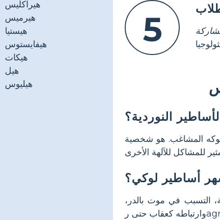
هيراكليس
طلاب
5
هيرميس
شاركة
هيستيا
هيفايستوس
هيكات
هيل
س
هيليوس
أساطير النوردية؟
سلوكه المشاغب. هو شخصية
ر أساطير لوكي؟
، التسبب في موت بالدر،