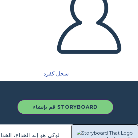
سجل كفرد
قم بإنشاء STORYBOARD
لوكي هو إله الخداع، الخد