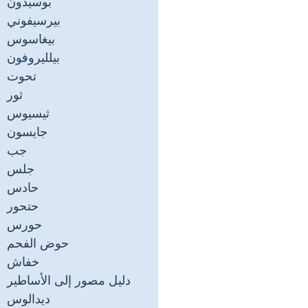
بوسيدون
بيرسيفوني
بيغاسوس
بيلليروفون
تحوت
ثور
ثيسيوس
جايسون
جب
جلس
حادس
حتحور
حورس
حوض الفحم
خفاش
دليل مصور إلى الأساطير
ديدالوس