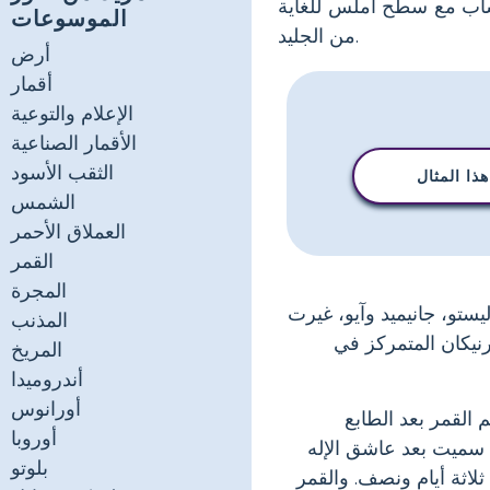
 اكتشفها غاليليو غاليلي في 1610. وهو القمر الشاب مع سطح أملس للغاية
الموسوعات
من الجليد.
أرض
أقمار
الإعلام والتوعية
الأقمار الصناعية
الثقب الأسود
ذا المثال
الشمس
العملاق الأحمر
القمر
المجرة
 جنب مع اكتشاف كاليستو، جانيميد وآيو، غيرت
المذنب
رنيكان المتمركز في
المريخ
أندروميدا
أورانوس
القمر بعد الطابع
أوروبا
رى سميت بعد عاشق الإله
بلوتو
لاثة أيام ونصف. والقمر