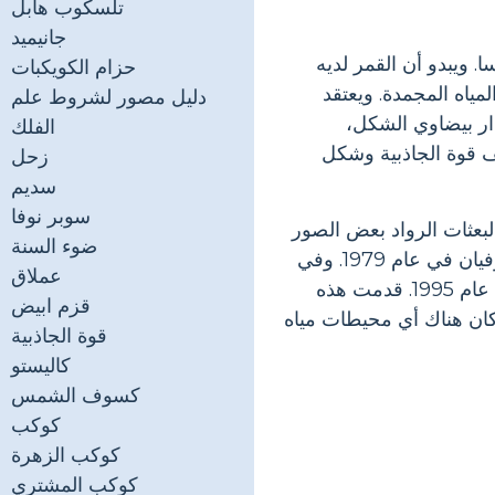
تلسكوب هابل
جانيميد
 ويبدو أن القمر لديه
حزام الكويكبات
مياه المجمدة. ويعتقد
دليل مصور لشروط علم
ار بيضاوي الشكل،
الفلك
ف قوة الجاذبية وشكل
زحل
سديم
سوبر نوفا
مار غاليلي، وقد زار من قبل بعثة ناسا بيونير 10. وقدمت البعثات الرواد بعض الصور
ضوء السنة
ذات الدقة المنخفضة للسطح. وجاءت صور أفضل للسطح بعد زيارة بعثة فوياجر لنظام جوفيان في عام 1979. وفي
عملاق
وقت لاحق قضى مسبار الفضاء غاليليو ثماني سنوات تدور حول كوكب المشتري ابتداء من عام 1995. قدمت هذه
قزم ابيض
ا كان هناك أي محيطات مياه
قوة الجاذبية
كاليستو
كسوف الشمس
كوكب
كوكب الزهرة
كوكب المشتري