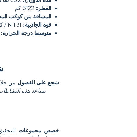
القطر:
3122 كم
المسافة من كوكب الم
قوة الجاذبية:
1.31 N / كغ
متوسط ​​درجة الحرارة:
-170 درجة م
م
ش
شجع على الفضول
من خلال 
تساعد هذه النشاطات اللمسية الطلاب على تصور السطح الجليدي الداخلي وطبقات أوروبا.
خصص مجموعات
للتحقيق