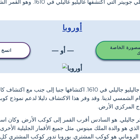
يوروبا هي أصغر أقمار جاليلي جوبيتر التي
أوروبا
مصورة الخاصة
— أو —
انسخ ه
ك
تم اكتشاف يوروبا من قبل جاليليو جاليلي في 1610. اكتشافها جنبا إلى
ام الشمسي لدينا. وقد وفر هذا الاكتشاف دليلا لدعم نموذج كوب
 المركزي الأرض.
تر جاليلي. هو السادس أقرب القمر إلى كوكب الأرض. وكان اسم 
، الذي هو والدة الملك مينوس. مثل جميع الأقمار الجليلية الأخ
الروماني هو كوكب المشتري. يوروبا تدور كوكب المشتري كل ث