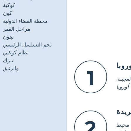
كوكبة
كون
محطة الفضاء الدولية
مراحل القمر
نبتون
نجم التسلسل الرئيسي
نظام كوكبي
نيزك
روبا
والزئبق
1
عجينة.
ريدة
2
 محيط