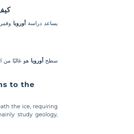
كيف
يساعد دراسة
أوروبا
وقمر ا
سطح
أوروبا
هو غالبًا من 
s to the
ath the ice, requiring
ainly study geology,