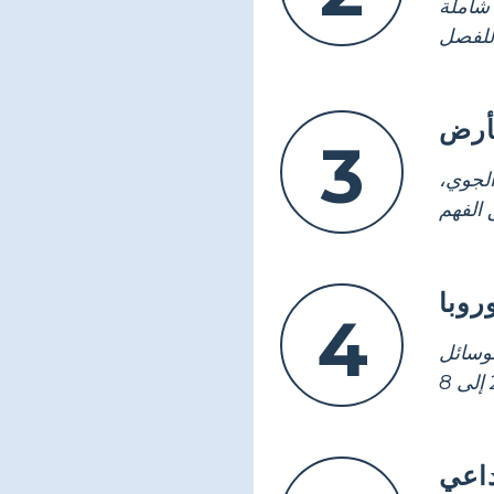
شاملة
لأرض
3
الجوي،
روبا
4
وسائل
داعي