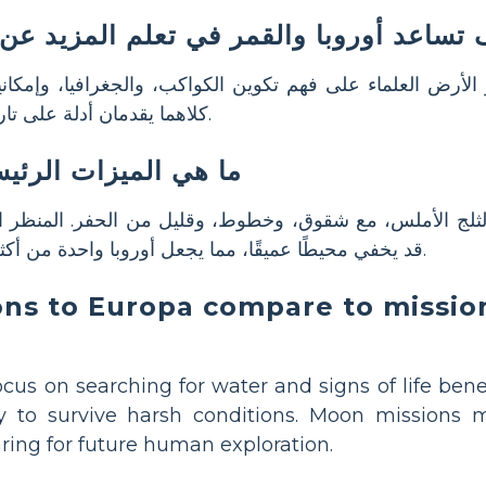
 تساعد أوروبا والقمر في تعلم المزيد ع
لأرض العلماء على فهم تكوين الكواكب، والجغرافيا، وإمكاني
كلاهما يقدمان أدلة على تاريخ وتطور نظامنا الشمسي.
ما هي الميزات الرئي
الثلج الأملس، مع شقوق، وخطوط، وقليل من الحفر. المنظر 
قد يخفي محيطًا عميقًا، مما يجعل أوروبا واحدة من أكثر العوالم إثارة للاستكشاف.
ns to Europa compare to mission
cus on searching for water and signs of life bene
 to survive harsh conditions. Moon missions m
aring for future human exploration.