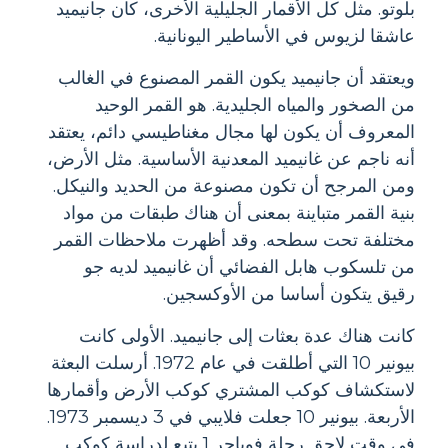
بلوتو. مثل كل الأقمار الجليلية الأخرى، كان جانيميد
عاشقا لزيوس في الأساطير اليونانية.
ويعتقد أن جانيميد يكون القمر المصنوع في الغالب
من الصخور والمياه الجليدية. هو القمر الوحيد
المعروف أن يكون لها مجال مغناطيسي دائم، يعتقد
أنه ناجم عن غانيميد المعدنية الأساسية. مثل الأرض،
ومن المرجح أن تكون مصنوعة من الحديد والنيكل.
بنية القمر متباينة بمعنى أن هناك طبقات من مواد
مختلفة تحت سطحه. وقد أظهرت ملاحظات القمر
من تلسكوب هابل الفضائي أن غانيميد لديه جو
رقيق يتكون أساسا من الأوكسجين.
كانت هناك عدة بعثات إلى جانيميد. الأولى كانت
بيونير 10 التي أطلقت في عام 1972. أرسلت البعثة
لاستكشاف كوكب المشتري كوكب الأرض وأقمارها
الأربعة. بيونير 10 جعلت فلايبي في 3 ديسمبر 1973.
في وقت لاحق رحلة فوياجر 1 يتبع لدراسة كوكب