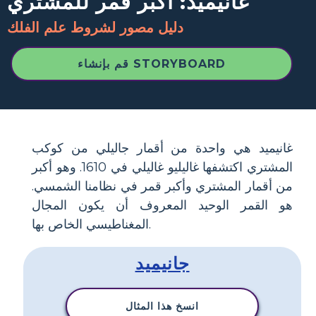
غانيميد: أكبر قمر للمشتري
دليل مصور لشروط علم الفلك
قم بإنشاء STORYBOARD
غانيميد هي واحدة من أقمار جاليلي من كوكب
المشتري اكتشفها غاليليو غاليلي في 1610. وهو أكبر
من أقمار المشتري وأكبر قمر في نظامنا الشمسي.
هو القمر الوحيد المعروف أن يكون المجال
المغناطيسي الخاص بها.
جانيميد
انسخ هذا المثال