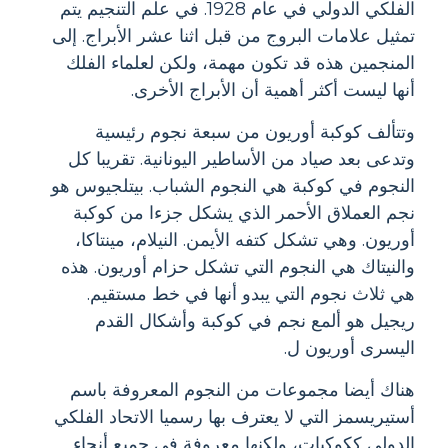
الفلكي الدولي في عام 1928. في علم التنجيم يتم
تمثيل علامات البروج من قبل اثنا عشر الأبراج. إلى
المنجمين هذه قد تكون مهمة، ولكن لعلماء الفلك
أنها ليست أكثر أهمية أن الأبراج الأخرى.
وتتألف كوكبة أوريون من سبعة نجوم رئيسية
وتدعى بعد صياد من الأساطير اليونانية. تقريبا كل
النجوم في كوكبة هي النجوم الشباب. بيتلجيوس هو
نجم العملاق الأحمر الذي يشكل جزءا من كوكبة
أوريون. وهي تشكل كتفه الأيمن. النيلام، مينتاكا،
والنيتاك هي النجوم التي تشكل حزام أوريون. هذه
هي ثلاث نجوم التي يبدو أنها في خط مستقيم.
ريجيل هو ألمع نجم في كوكبة وأشكال القدم
اليسرى أوريون ل.
هناك أيضا مجموعات من النجوم المعروفة باسم
أستيريسمز التي لا يعترف بها رسميا الاتحاد الفلكي
الدولي ككوكبات، ولكنها معروفة في جميع أنحاء