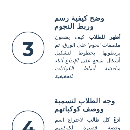
وضح كيفية رسم
وربط النجوم
أظهر للطلاب
كيف يضعون
3
ملصقات 'نجوم' على الورق، ثم
يربطونها بخطوط لتشكيل
أشكال.
شجع على الإبداع أثناء
مناقشة أنماط الكوكبات
الحقيقية.
وجه الطلاب لتسمية
ووصف كوكباتهم
4
ادعُ كل طالب
لاختراع اسم
وقصة قصيرة لكوكبتهم