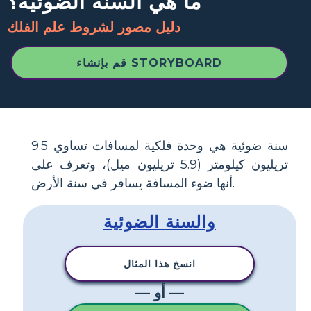
ما هي السنة الضوئية؟
دليل مصور لشروط علم الفلك
قم بإنشاء STORYBOARD
سنة ضوئية هي وحدة فلكية لمسافات تساوي 9.5
تريليون كيلومتر (5.9 تريليون ميل)، وتعرف على
أنها ضوء المسافة يسافر في سنة الأرض.
والسنة الضوئية
انسخ هذا المثال
— أو —