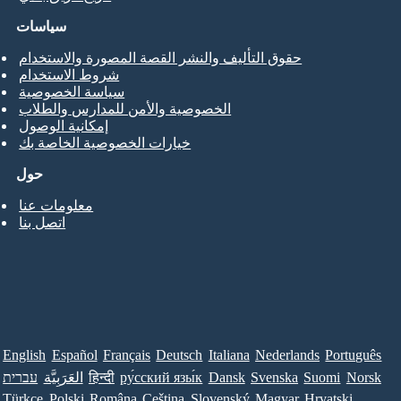
سياسات
حقوق التأليف والنشر القصة المصورة والاستخدام
شروط الاستخدام
سياسة الخصوصية
الخصوصية والأمن للمدارس والطلاب
إمكانية الوصول
خيارات الخصوصية الخاصة بك
حول
معلومات عنا
اتصل بنا
English
Español
Français
Deutsch
Italiana
Nederlands
Português
Norsk
Suomi
Svenska
Dansk
ру́сский язы́к
हिन्दी
العَرَبِيَّة
עברית
Türkçe
Polski
Româna
Ceština
Slovenský
Magyar
Hrvatski