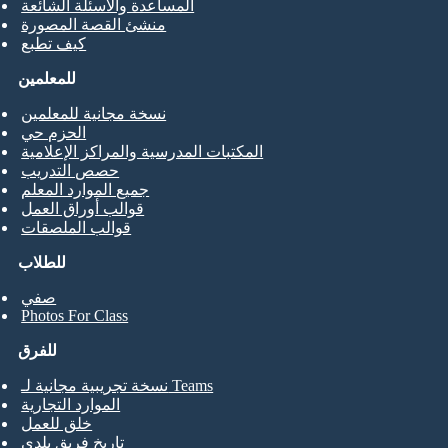
المساعدة والأسئلة الشائعة
منشئ القصة المصورة
كيف تطبع
للمعلمين
نسخة مجانية للمعلمين
الحزم حي
المكتبات المدرسية والمراكز الإعلامية
حصص التدريب
جميع الموارد المعلم
قوالب أوراق العمل
قوالب الملصقات
للطلاب
صفي
Photos For Class
للفرق
نسخة تجريبية مجانية لـ Teams
الموارد التجارية
خلق للعمل
تاريخ فريق بلدي