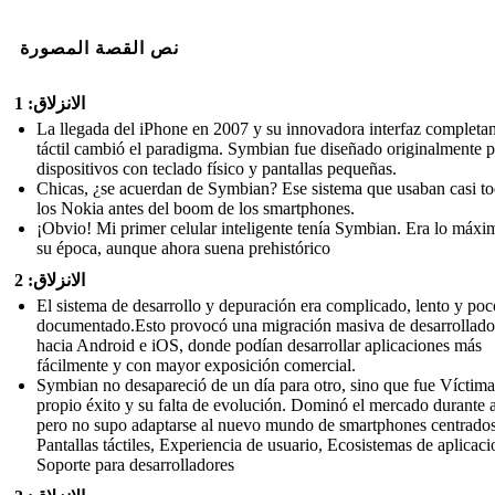
نص القصة المصورة
الانزلاق: 1
La llegada del iPhone en 2007 y su innovadora interfaz completa
táctil cambió el paradigma. Symbian fue diseñado originalmente p
dispositivos con teclado físico y pantallas pequeñas.
Chicas, ¿se acuerdan de Symbian? Ese sistema que usaban casi t
los Nokia antes del boom de los smartphones.
¡Obvio! Mi primer celular inteligente tenía Symbian. Era lo máxi
su época, aunque ahora suena prehistórico
الانزلاق: 2
El sistema de desarrollo y depuración era complicado, lento y poc
documentado.Esto provocó una migración masiva de desarrollado
hacia Android e iOS, donde podían desarrollar aplicaciones más
fácilmente y con mayor exposición comercial.
Symbian no desapareció de un día para otro, sino que fue Víctim
propio éxito y su falta de evolución. Dominó el mercado durante 
pero no supo adaptarse al nuevo mundo de smartphones centrados
Pantallas táctiles, Experiencia de usuario, Ecosistemas de aplicaci
Soporte para desarrolladores