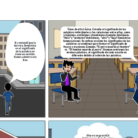
de las
 de
mbre"
Así como la Pragmática: Aunque a veces se considera una
n las
disciplina separada, la pragmática está estrechamente
 es
relacionada con la semántica y estudia cómo el contexto influye
en la interpretación del significado.
Tipos de ella Léxica: Estudia el significado de las
palabras individuales y las relaciones entre ellas, como
sinónimos, antónimos y homónimos.Ejemplo:Sinónimos:
"feliz" y "contento".Antónimos: "alto" y "bajo".Semántica
Composicional: Se enfoca en cómo los significados de las
Si
y
entendí
que la
palabras se combinan para formar el significado de
barrera S
emántica
frases y oraciones.Ejemplo:"El perro muerde al hombre"
es el significado
vs. "El hombre muerde al perro". Aunque contienen las
de la palabra no
mismas palabras, el significado de cada oración es
tiene un sentido.
diferente debido al orden de las palabras.
Vamos adentro con
Ana
dida en varias
 el significado de
nimia, antonimia y
La semántica, una rama clave de la lingüística, estudia
se combinan los
cómo se generan y comprenden los significados en el
cado de frases y
lenguaje. Abarca desde el significado de palabras y
oraciones hasta el impacto del contexto en la
interpretación. Al explorar relaciones semánticas
como sinonimia y antonimia, ayuda a resolver
ambigüedades y mejorar la comunicación..
era una
amente
to influye
as!!
¡
Hoy es un gran
día!