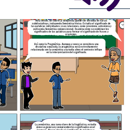
Hola chicos, sé sobre La semántica puede ser dividida en varias
subdisciplinas, incluyendo:Semántica léxica: Estudia el significado de
las palabras individuales y sus relaciones, como sinonimia, antonimia y
polisemia.Semántica composicional: Examina cómo se combinan los
significados de las palabras para formar el significado de frases y
oraciones.
Así como la Pragmática: Aunque a veces se considera una
disciplina separada, la pragmática está estrechamente
relacionada con la semántica y estudia cómo el contexto influye
en la interpretación del significado.
La semántica, una rama clave de la lingüística, estudia
cómo se generan y comprenden los significados en el
lenguaje. Abarca desde el significado de palabras y