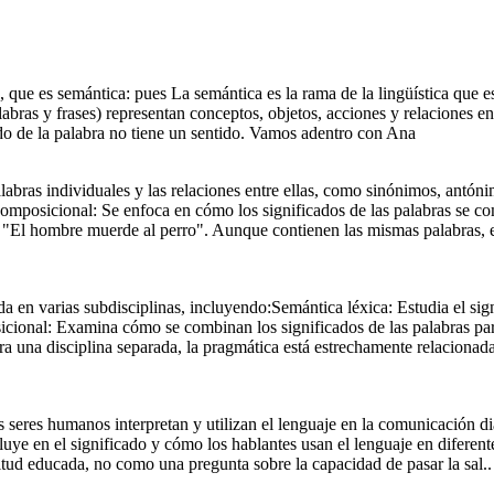
tudia
n el
s y
influye en el significado y
el lenguaje en diferentes
situaciones
n una cena, decir
solicitud educada, no
la capacidad de pasar la
 que es semántica: pues La semántica es la rama de la lingüística que est
cas
Semántica Pragmática:
alabras y frases) representan conceptos, objetos, acciones y relaciones e
Estudia cómo el contexto
cómo los hablantes usan
ado de la palabra no tiene un sentido. Vamos adentro con Ana
comunicativas.Ejemplo:E
"¿Puedes pasar la sal?"
se interpreta como una
como una pregunta sobre
sal.
 palabras individuales y las relaciones entre ellas, como sinónimos, an
mposicional: Se enfoca en cómo los significados de las palabras se com
"El hombre muerde al perro". Aunque contienen las mismas palabras, el 
a en varias subdisciplinas, incluyendo:Semántica léxica: Estudia el sign
ional: Examina cómo se combinan los significados de las palabras para 
 una disciplina separada, la pragmática está estrechamente relacionada
o y
tes
es
ir
 no
 la
Por último tenemos otros
tipos mas Semántica
:
Pragmática: Estudia cómo
o
el contexto influye en el
significado y cómo los
hablantes usan el
lenguaje en diferentes
seres humanos interpretan y utilizan el lenguaje en la comunicación di
situaciones
comunicativas.Ejemplo:E
uye en el significado y cómo los hablantes usan el lenguaje en diferen
n una cena, decir
"¿Puedes pasar la sal?"
itud educada, no como una pregunta sobre la capacidad de pasar la sal..
se interpreta como una
solicitud educada, no
como una pregunta sobre