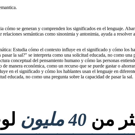
la capacidad de pasar la
sal.Semántica Cognitiva:
emantica.
Examina cómo el lenguaje
refleja la estructura
conceptual del
pensamiento humano y
cómo las personas
entienden y categorizan
el mundo.Ejemplo:La
metáfora "Tiempo es
dia cómo se generan y comprenden los significados en el lenguaje. Abarc
dinero" muestra cómo
conceptualizamos el
rar relaciones semánticas como sinonimia y antonimia, ayuda a resolve
tiempo de manera
económica, como un
recurso que se puede
gastar o ahorrar..
tica: Estudia cómo el contexto influye en el significado y cómo los hab
pasar la sal?" se interpreta como una solicitud educada, no como una p
tructura conceptual del pensamiento humano y cómo las personas entie
o de manera económica, como un recurso que se puede gastar o ahorrar
uye en el significado y cómo los hablantes usan el lenguaje en diferen
citud educada, no como una pregunta sobre la capacidad de pasar la sal.
كثر من
40 مليون
لوح