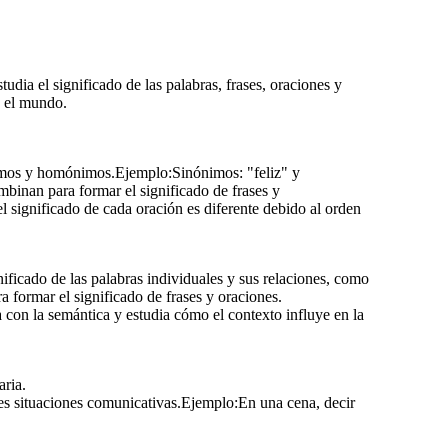
"¿Puedes pasar la sal?"
se interpreta como una
sal.
udia el significado de las palabras, frases, oraciones y
n el mundo.
tónimos y homónimos.Ejemplo:Sinónimos: "feliz" y
binan para formar el significado de frases y
significado de cada oración es diferente debido al orden
ificado de las palabras individuales y sus relaciones, como
formar el significado de frases y oraciones.
 con la semántica y estudia cómo el contexto influye en la
aria.
tes situaciones comunicativas.Ejemplo:En una cena, decir