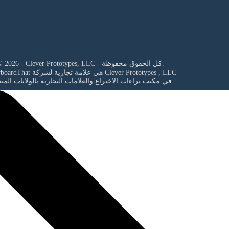
© 2026 - Clever Prototypes, LLC - كل الحقوق محفوظة.
Clever Prototypes , LLC
StoryboardThat هي علامة تجارية لشركة
في مكتب براءات الاختراع والعلامات التجارية بالولايات المت