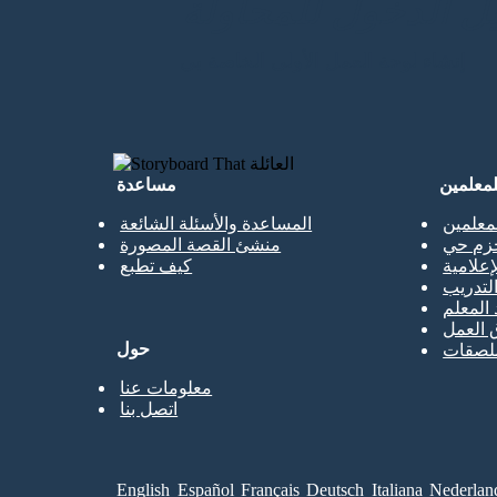
إنشاء لوحة العمل الأولى الخاصة بي
لمعلمين
مساعدة
معلمين
المساعدة والأسئلة الشائعة
حزم حي
منشئ القصة المصورة
إعلامية
كيف تطبع
تدريب
 المعلم
 العمل
حول
ملصقات
معلومات عنا
اتصل بنا
English
Español
Français
Deutsch
Italiana
Nederlan