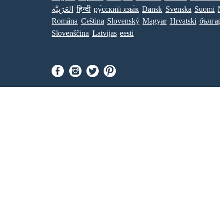
Suomi
Svenska
Dansk
ру́сский язы́к
हिन्दी
العَرَبِيَّة
Româna
Ceština
Slovenský
Magyar
Hrvatski
бълга
Slovenščina
Latvijas
eesti