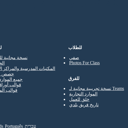
للطلاب
ل
صفي
نسخة مجانية لل
Photos For Class
ال
المكتبات المدرسية والمراكز ال
حصص ال
للفرق
جميع الموارد
قوالب أوراق
نسخة تجريبية مجانية لـ Teams
قوالب ال
الموارد التجارية
خلق للعمل
تاريخ فريق بلدي
עברית
Português
ds