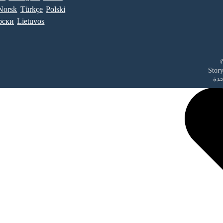
Norsk
Türkçe
Polski
рски
Lietuvos
حدة