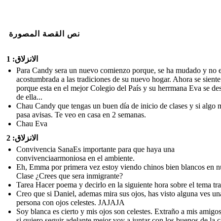
نص القصة المصورة
الانزلاق: 1
Para Candy sera un nuevo comienzo porque, se ha mudado y no e
acostumbrada a las tradiciones de su nuevo hogar. Ahora se siente 
porque esta en el mejor Colegio del País y su herrmana Eva se de
de ella...
Chau Candy que tengas un buen día de inicio de clases y si algo 
pasa avisas. Te veo en casa en 2 semanas.
Chau Eva
الانزلاق: 2
Convivencia SanaEs importante para que haya una
convivenciaarmoniosa en el ambiente.
Eh, Emma por primera vez estoy viendo chinos bien blancos en n
Clase ¿Crees que sera inmigrante?
Tarea Hacer poema y decirlo en la siguiente hora sobre el tema tra
Creo que si Daniel, ademas mira sus ojos, has visto alguna ves un
persona con ojos celestes. JAJAJA
Soy blanca es cierto y mis ojos son celestes. Extraño a mis amigos
si quiero seguir adelante mejor voy a juntar con los buenos de la c