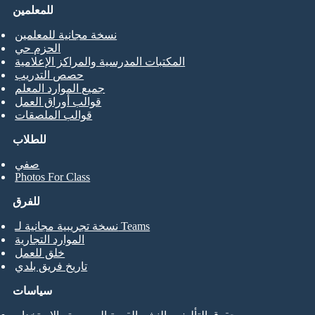
للمعلمين
نسخة مجانية للمعلمين
الحزم حي
المكتبات المدرسية والمراكز الإعلامية
حصص التدريب
جميع الموارد المعلم
قوالب أوراق العمل
قوالب الملصقات
للطلاب
صفي
Photos For Class
للفرق
نسخة تجريبية مجانية لـ Teams
الموارد التجارية
خلق للعمل
تاريخ فريق بلدي
سياسات