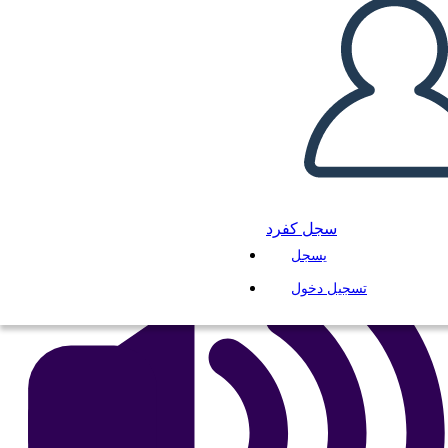
Untitled Storyboard
انسخ هذه القصة المصورة
إنشاء لوحة القصة
لعب عرض الشرائح
اقرأ لي
سجل كفرد
يسجل
تسجيل دخول