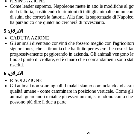
RISING AZIONE
Come leader supremo, Napoleone mette in atto le modifiche al g
della fattoria, sostituendo le riunioni di tutti gli animali con un com
di suini che correrà la fattoria. Alla fine, la supremazia di Napoleo
ha paranoico che qualcuno cercherà di rovesciarlo.
الانزلاق: 5
CADUTA AZIONE
Gli animali diventano convinti che fossero meglio con l'agricoltore
signor Jones, che la tirannia che ha finito per essere. Le cose si fa
progressivamente peggiorando in azienda. Gli animali vengono la
fino al punto di crollare, ed è chiaro che i comandamenti sono stat
riscritti.
الانزلاق: 6
RISOLUZIONE
Gli animali non sono uguali. I maiali stanno cominciando ad ass
qualità umane - come camminare in posizione verticale. Come gli
animali guardano i maiali e gli esseri umani, si rendono conto che
possono più dire il due a parte.