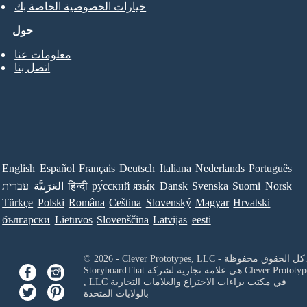
خيارات الخصوصية الخاصة بك
حول
معلومات عنا
اتصل بنا
English
Español
Français
Deutsch
Italiana
Nederlands
Português
Norsk
Suomi
Svenska
Dansk
ру́сский язы́к
हिन्दी
العَرَبِيَّة
עברית
Türkçe
Polski
Româna
Ceština
Slovenský
Magyar
Hrvatski
български
Lietuvos
Slovenščina
Latvijas
eesti
Clever Prototypes, - كل الحقوق محفوظة.
Clever Prototyp
StoryboardThat هي علامة تجارية لشركة
في مكتب براءات الاختراع والعلامات التجارية
, LLC
بالولايات المتحدة