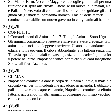
Sul Manor Farm, Vecchio Maggiore, raccoglie gli animali per una
riunione e li ispira alla rivolta. Anche se lui muore, due maiali, N
e Palla di Neve, voto di continuare il suo lavoro, e guidare gli altri
guida off gli inadatti, contadino ubriaco. I maiali della fattoria
cominciare a stabilire un nuovo governo in cui gli animali hanno di
الانزلاق: 2
CONFLITTO
I Comandamenti di Animalità ... 7. Tutti gli Animali Sono Uguali
Gli animali cominciano a leggere e scrivere e avere credenze. Gli
animali cominciano a leggere e scrivere. Usano i comandamenti d
educare tutti i giovani. Il cibo è abbondante, e la fattoria senza int
Tuttavia, quando i maiali elevarsi a posizioni di leadership, una lot
il potere ha inizio. Napoleone vince per avere suoi cani inseguono
Snowball fuori l'azienda.
الانزلاق: 3
CLIMAX
Napoleone comincia a dare la colpa della palla di neve, il maiale 
cacciato via, per gli incidenti che accadono in azienda. L'utilizzo d
palla di neve come capro espiatorio, Napoleone comincia a elimin
fattoria, accusando gli altri animali di cospirare con il suo vecchio 
e attaccandoli con i cani.
الانزلاق: 4