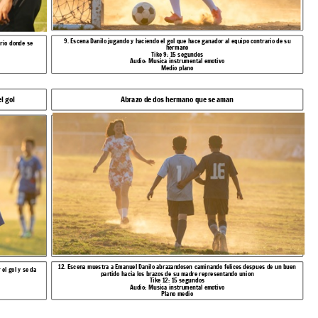
9. Escena Danilo jugando y haciendo el gol que hace ganador al equipo contrario de su
ario donde se
hermano
Tike 9: 15 segundos
Audio: Musica instrumental emotivo
Medio plano
l gol
Abrazo de dos hermano que se aman
12. Escena muestra a Emanuel Danilo abrazandosen caminando felices despues de un buen
el gol y se da
partido hacia los brazos de su madre representando union
Tike 12: 15 segundos
Audio: Musica instrumental emotivo
Plano medio