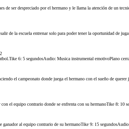
ues de ser despreciado por el hermano y le llama la atención de un tec
12. Escena muestra a Emanuel Danilo abrazandosen caminando felices despues de un buen
 equipo contrario de su
celebrar el gol y se da
scuela entrenar solo para
6. Escena Danilo en un plano cerrado practicando futbol.
partido hacia los brazos de su madre representando union
 jugar
rmano.
 decide salir de la cancha.
Tike 6: 5 segundos
Tike 12: 15 segundos
Audio: Musica instrumental emotivo
Audio: Musica instrumental emotivo
Plano cerrado
Plano medio
 salir de la escuela entrenar solo para poder tener la oportunidad de j
n
r
Danilo mete el gol ganador
tarde Part.2
.2
futbol.Tike 6: 5 segundosAudio: Musica instrumental emotivoPlano cerr
ciendo el campeonato donde juega el hermano con el sueño de querer 
9. Escena Danilo jugando y haciendo el gol que hace ganador al equipo contrario de su
uipo contrario donde se
do futbol.
ndo union
hermano
Tike 9: 15 segundos
Audio: Musica instrumental emotivo
Medio plano
gar con el equipo contrario donde se enfrenta con su hermanoTike 8: 1
brando el gol
Abrazo de dos hermano que se aman
ce ganador al equipo contrario de su hermanoTike 9: 15 segundosAudi