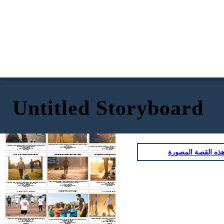
Untitled Storyboard
Emanuel lo ignora frente a sus amigos.
Danilo intenta unirse a un partido, pero lo rechazan.
Danilo se pone triste
2. Escena Danilo le pide al hermano Emanuel que lo deje jugar y este lo ignora y no lo deja
1. escena en un plano cerrado se enfoca la tristeza y ancias de Danilo queriendo entrar a
entrar.
3. Escena Danilo se pone triste a recibir el desprecio del hermano y decide salir de la cancha.
jugar con su hermano el partido de futbol.
Tike 2: 10 segundos
Tike 3: 5 segundos
Tike 1: 10 segundos
Audio: Musica instrumental emotivo
Audio: Musica instrumental triste
Audio: Musica instrumental triste
ذه القصة المصورة
Medio plano
Plano cerrado
Plano: cerrado
Danilo llama la atención de otro técnico.
Danilocomienza a entrenar solo al caer la tarde
Danilocomienza a entrenar solo al caer la tarde Part.2
5. Escena Danilo decide todas las tardes despues de salir de la escuela entrenar solo para
4. Escena Danilo sale lentamente de la cancha despues de ser despreciado por el hermano y
6. Escena Danilo en un plano cerrado practicando futbol.
poder tener la oportunidad de jugar con el hermano.
le llama la atención de un tecnico de otro equipo.
Tike 6: 5 segundos
Tike 5: 15 segundos
Tike 4: 10 segundos
Audio: Musica instrumental emotivo
Audio: Musica instrumental emotivo
Audio: Musica instrumental emotivo
Plano cerrado
Plano general
Medio plano
Un equipo invita a Danilo a jugar
La llegada de Danilo al campeonato
Danilo mete el gol ganador
7. Escena Danilo llega muy animado donde estan haciendo el campeonato donde juega el
9. Escena Danilo jugando y haciendo el gol que hace ganador al equipo contrario de su
8. Escena Danilo es incitado por otro tecnico a jugar con el equipo contrario donde se
hermano con el sueño de querer jugar
hermano
enfrenta con su hermano
Tike 7: 15 segundos
Tike 9: 15 segundos
Tike 8: 10 segundos
Audio: Musica instrumental emotivo
Audio: Musica instrumental emotivo
Audio: Musica instrumental emotivo
Plano general
Medio plano
plano general