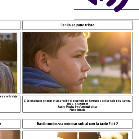
Danilo se pone triste
ra y no lo deja
3. Escena Danilo se pone triste a recibir el desprecio del hermano y decide salir de la cancha.
Tike 3: 5 segundos
Audio: Musica instrumental triste
Plano cerrado
e
Danilocomienza a entrenar solo al caer la tarde Part.2