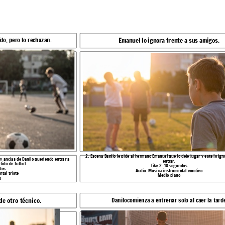
Emanuel lo ignora frente a sus amigos.
ido, pero lo rechazan.
igos.
Danilo se pone triste
te lo ignora y no lo deja
3. Escena Danilo se pone triste a recibir el desprecio del hermano y decide salir de la cancha.
Tike 3: 5 segundos
Audio: Musica instrumental triste
Plano cerrado
2. Escena Danilo le pide al hermano Emanuel que lo deje jugar y este lo igno
 y ancias de Danilo queriendo entrar a
entrar.
tido de futbol.
Tike 2: 10 segundos
la tarde
Danilocomienza a entrenar solo al caer la tarde Part.2
dos
Audio: Musica instrumental emotivo
tal triste
Medio plano
o
de otro técnico.
Danilocomienza a entrenar solo al caer la tard