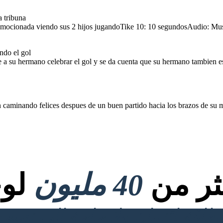
 tribuna
mocionada viendo sus 2 hijos jugandoTike 10: 10 segundosAudio: Mus
12. Escena muestra a Emanuel Danilo abrazandosen caminando felices despues de un buen
 equipo contrario de su
celebrar el gol y se da
partido hacia los brazos de su madre representando union
 jugar
Tike 12: 15 segundos
Audio: Musica instrumental emotivo
ndo el gol
Plano medio
a su hermano celebrar el gol y se da cuenta que su hermano tambien 
n
caminando felices despues de un buen partido hacia los brazos de su
ndo union
كثر من
40 مليون
لوح