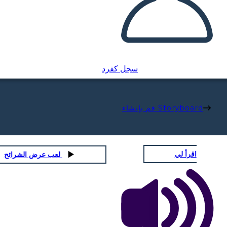
سجل كفرد
قم بإنشاء Storyboard
اقرأ لي
لعب عرض الشرائح