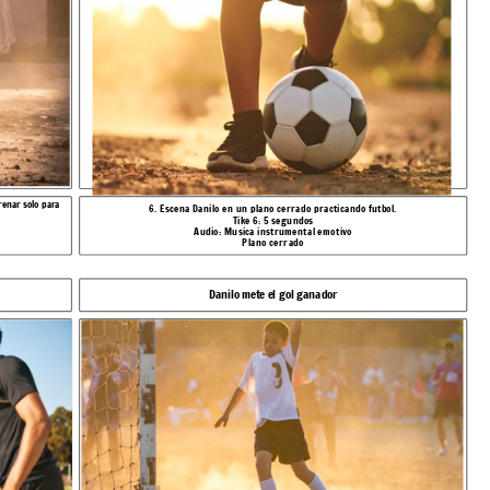
renar solo para
6. Escena Danilo en un plano cerrado practicando futbol.
Tike 6: 5 segundos
Audio: Musica instrumental emotivo
Plano cerrado
Danilo mete el gol ganador