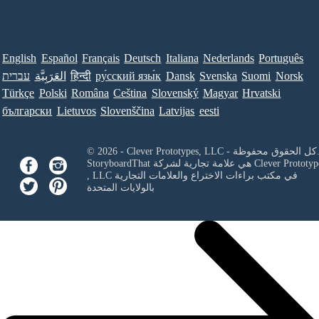
English
Español
Français
Deutsch
Italiana
Nederlands
Português
Norsk
Suomi
Svenska
Dansk
ру́сский язы́к
हिन्दी
العَرَبِيَّة
עברית
Türkçe
Polski
Româna
Ceština
Slovenský
Magyar
Hrvatski
български
Lietuvos
Slovenščina
Latvijas
eesti
Clever Prototypes, - كل الحقوق محفوظة.
Clever Prototyp
StoryboardThat هي علامة تجارية لشركة
في مكتب براءات الاختراع والعلامات التجارية
, LLC
بالولايات المتحدة