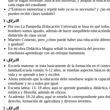
que se hagan reformas: educación universal, y adaptar la educació
cada etapa del estudiante
2°Entonces memorizar y repetir todo ya no es necesario? y ¿las m
pueden recibir clases también?
الانزلاق: 3
Por eso La Pampedia (Educación Universal) se basa en qué todos
hombres somos iguales, además de hacer asequiblela educacióndi
distinción de clase social
Maestro Comenio, pero ¿cómo puede haber una educación difere
y gradual?
En mi obra Didáctica Magna señalé la importancia del proceso
enseñanza-aprendizaje con un enfoque humanista
الانزلاق: 4
Escuela materna: se trata basicamente de la formación en el conte
familiarEscuela común: 6-12 años, se enseñan aspectos básicos de
vida y se aprende a leer y escribir
Ahora entiendo que la educación debe enseñarse según la capacid
estudiante y no a todos por igual
Escuela latina: 13- 18 años; aquí se aprende gramática, didáctica, 
retórica y filosofía, además de oficios.
Academia: 18-24 años; aquí se enseña lo correspondiente para doc
derecho, formación de agricultura y diversos inventos.
الانزلاق: 5