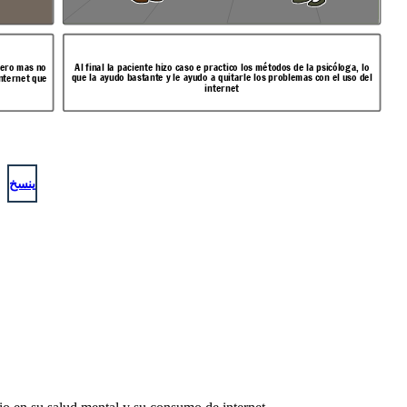
pero mas no
Al final la paciente hizo caso e practico los métodos de la psicóloga, lo
que la ayudo bastante y le ayudo a quitarle los problemas con el uso del
internet que
internet
ينسخ