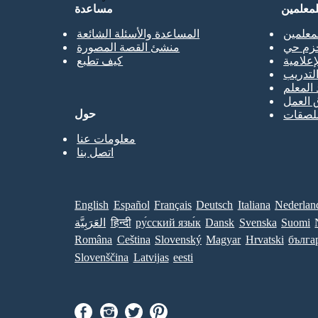
لمعلمين
مساعدة
معلمين
المساعدة والأسئلة الشائعة
حزم حي
منشئ القصة المصورة
إعلامية
كيف تطبع
تدريب
 المعلم
 العمل
حول
ملصقات
معلومات عنا
اتصل بنا
English
Español
Français
Deutsch
Italiana
Nederlan
Suomi
Svenska
Dansk
ру́сский язы́к
हिन्दी
العَرَبِيَّة
Româna
Ceština
Slovenský
Magyar
Hrvatski
бълга
Slovenščina
Latvijas
eesti