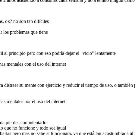
 de 2 años asistiendo a consultas cada semana y no a tenido ningun camb
lemas mentales con el
probarlas pero mas no
Al final la paciente hizo caso e practico los métodos de la psicóloga, lo
que la ayudo bastante y le ayudo a quitarle los problemas con el uso del
 uso del internet que
internet
s, ok? no son tan difíciles
ar los problemas que tiene
 digital
cil al principio pero con eso podría dejar el "vicio" lentamente
?
as mentales con el uso del internet
a distraer su mente con ejercicio y reducir el tiempo de uso, o también 
as mentales por el uso del internet
s de la psicóloga, lo
a pierdes con intentarlo
blemas con el uso del
o que no funcione y todo sea igual
arlas pero mas no sabe si funcionara, ya que está tan acostumbrada al uso