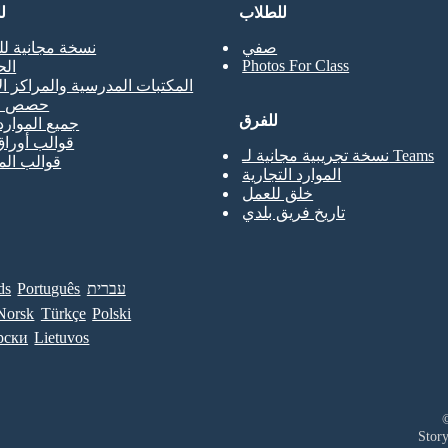
للطلاب
ل
صفي
نسخة مجانية لل
Photos For Class
ال
المكتبات المدرسية والمراكز ال
حصص ال
للفرق
جميع الموارد
قوالب أوراق
نسخة تجريبية مجانية لـ Teams
قوالب ال
الموارد التجارية
خلق للعمل
تاريخ فريق بلدي
עברית
Português
ds
Norsk
Türkçe
Polski
рски
Lietuvos