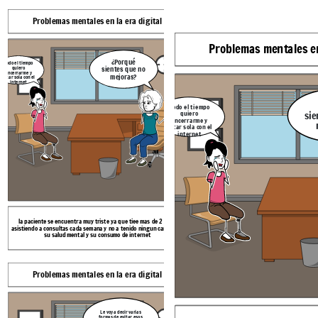
Problemas mentales en la era digital
Problemas mentales en la era
Problemas mentales en
Le voy a decir v
¿Porqué
Todo el tiempo
formas de evitar
quiero
sientes que no
problemas, ok? no 
encerrarme y
difíciles
mejoras?
Necesito
estar sola con el
mas
internet
detalles
Todo el tiempo
quiero
sie
encerrarme y
estar sola con el
internet
la paciente se encuentra muy triste ya que tiee mas de 2 años
la psicologa le cuenta que hay varias formas de 
asistiendo a consultas cada semana y no a tenido ningun cambio en
que tiene
su salud mental y su consumo de internet
Problemas mentales en la era digital
Problemas mentales en la era
Problemas mentales en la era digital
Problemas mentales en la era
Puede intentar también haciendo
actividad física, para distraer su
Puede probar con límites de
Le voy a decir varias
mente con ejercicio y reducir el
formas de evitar esos
tiempo, le resultará difícil al