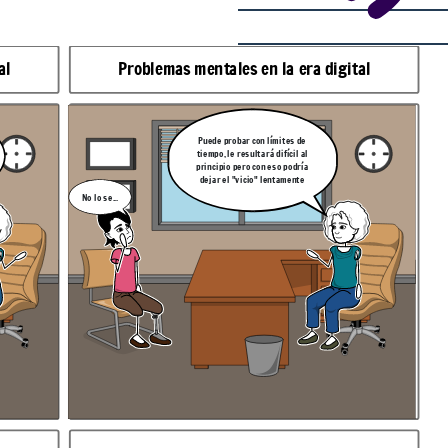
al
Problemas mentales en la era digital
Puede probar con límites de
tiempo, le resultará difícil al
principio pero con eso podría
dejar el "vicio" lentamente
No lo se...