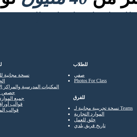
للطلاب
ل
صفي
نسخة مجانية لل
Photos For Class
ال
المكتبات المدرسية والمراكز ال
حصص ال
للفرق
جميع الموارد
قوالب أوراق
نسخة تجريبية مجانية لـ Teams
قوالب ال
الموارد التجارية
خلق للعمل
تاريخ فريق بلدي