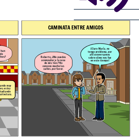
CAMINATA ENTRE AMIGOS
¡Claro María, no
 han
tengo problema, por
ado
ahí conversamos
chos?
Roberto, ¿Me puedes
sobre cómo nos fue
acompañar a la casa
en este tiempo!
de mis tíos? No
conozco mucho las
calles, por favor.
 ando muy
en, estoy
tudiando
uitectura.