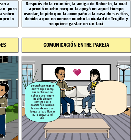
zan a
Después de la reunión, la amiga de Roberto, la cual
an, pero
apreció mucho porque la apoyó en aquel tiempo
la sobre
escolar, le pide que la acompañe a la casa de sus tíos,
mpre lo
debido a que no conoce mucho la ciudad de Trujillo y
no quiere gastar en un taxi.
DES
COMUNICACIÓN ENTRE PAREJA
Después de todo lo
que te dije espero
que confíes en mí,
sabes que siempre
he sido sincero
contigo y solo
acompañé a María a
la casa de sus tíos,
luego te iba a llamar
para contarte mi
día.