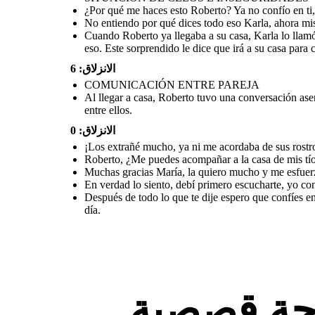
tranquilamente.
¿Por qué me haces esto Roberto? Ya no confío en ti
No entiendo por qué dices todo eso Karla, ahora mism
COMUNICACIÓN ENTRE PAREJA
Cuando Roberto ya llegaba a su casa, Karla lo llamó
eso. Este sorprendido le dice que irá a su casa para
الانزلاق: 6
COMUNICACIÓN ENTRE PAREJA
Después de todo lo
Al llegar a casa, Roberto tuvo una conversación asert
que te dije espero
que confíes en mí,
entre ellos.
sabes que siempre
he sido sincero
contigo y solo
acompañé a María a
الانزلاق: 0
la casa de sus tíos,
luego te iba a llamar
para contarte mi
¡Los extrañé mucho, ya ni me acordaba de sus rostr
día.
Roberto, ¿Me puedes acompañar a la casa de mis tío
Muchas gracias María, la quiero mucho y me esfuerz
En verdad lo siento, debí primero escucharte, yo co
Después de todo lo que te dije espero que confíes en
día.
Al llegar a casa, Roberto tuvo una conversación
asertiva y sincera con Karla para explicar la situación
que no era como ella decía, en donde, al final deciden
reconciliarse y confiar entre ellos.
ة قصصية