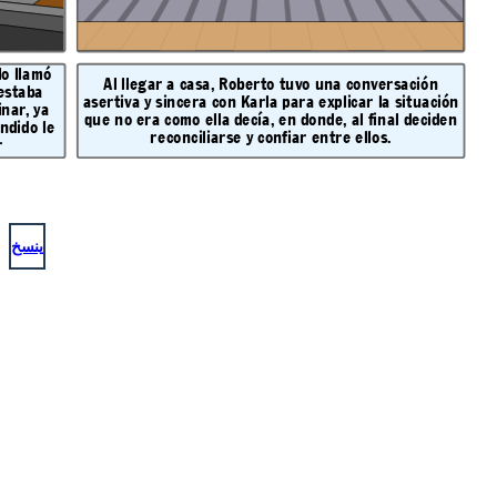
lo llamó
Al llegar a casa, Roberto tuvo una conversación
 estaba
asertiva y sincera con Karla para explicar la situación
nar, ya
que no era como ella decía, en donde, al final deciden
ndido le
reconciliarse y confiar entre ellos.
r
ينسخ