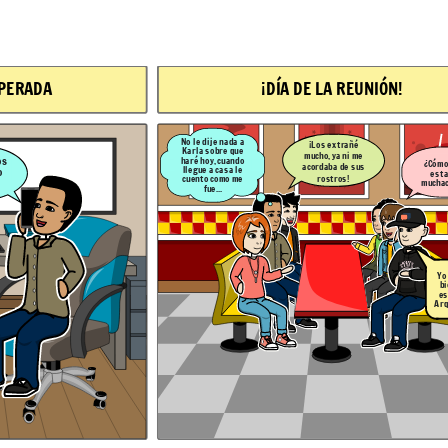
!
CAMINATA ENTRE AMIGOS
PERADA
¡DÍA DE LA REUNIÓN!
¡Claro María, no
¿Cómo han
tengo problema, por
estado
ahí conversamos
muchachos?
Roberto, ¿Me puedes
sobre cómo nos fue
acompañar a la casa
en este tiempo!
de mis tíos? No
conozco mucho las
No le dije nada a
¡Los extrañé
calles, por favor.
Karla sobre que
mucho, ya ni me
os
haré hoy, cuando
¿Cómo
acordaba de sus
llegue a casa le
o
est
rostros!
cuento como me
mucha
Yo ando muy
fue...
bien, estoy
estudiando
Arquitectura.
Yo
bi
es
Arq
s empiezan a
Después de la reunión, la amiga de Roberto, la cual
ncuentran, pero
apreció mucho porque la apoyó en aquel tiempo
a a Karla sobre
escolar, le pide que la acompañe a la casa de sus tíos,
que siempre lo
debido a que no conoce mucho la ciudad de Trujillo y
de él.
no quiere gastar en un taxi.
GOS
GURIDADES
COMUNICACIÓN ENTRE PAREJA