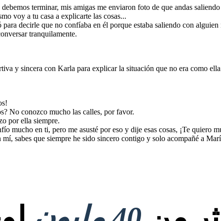
, debemos terminar, mis amigas me enviaron foto de que andas saliendo
o voy a tu casa a explicarte las cosas...
 para decirle que no confíaba en él porque estaba saliendo con alguien
 conversar tranquilamente.
iva y sincera con Karla para explicar la situación que no era como ella 
os!
s? No conozco mucho las calles, por favor.
o por ella siempre.
nfío mucho en ti, pero me asusté por eso y dije esas cosas, ¡Te quiero 
 mí, sabes que siempre he sido sincero contigo y solo acompañé a María a
كثر من
40 مليون
لوح