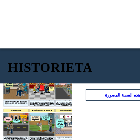
HISTORIETA
LLAMADA INESPERADA
¡DÍA DE LA REUNIÓN!
CAMINATA ENTRE AMIGOS
No le dije nada a
¡Los extrañé
Karla sobre que
mucho, ya ni me
¡Claro María, no
Hola Víctor, a los
haré hoy, cuando
¿Cómo han
tengo problema, por
acordaba de sus
llegue a casa le
tiempos. ¡Claro
estado
ahí conversamos
rostros!
cuento como me
ahí estaré!
muchachos?
Roberto, ¿Me puedes
sobre cómo nos fue
fue...
acompañar a la casa
en este tiempo!
de mis tíos? No
conozco mucho las
Hola Roberto, me
calles, por favor.
gustaría que vengas
mañana al almuerzo con
algunos de la promoción...
Yo ando muy
bien, estoy
estudiando
Arquitectura.
ذه القصة المصورة
Reunidos en un restaurante todos empiezan a
Después de la reunión, la amiga de Roberto, la cual
Un sábado en la tarde un amigo de promoción de
conversar y a preguntarse cómo se encuentran, pero
apreció mucho porque la apoyó en aquel tiempo
Roberto lo llama para invitarlo a almorzar con sus
Roberto recuerda que no le dijo nada a Karla sobre
escolar, le pide que la acompañe a la casa de sus tíos,
amigos del colegio en donde estudiaron. Este muy
que estaría ocupado el domingo, ya que siempre lo
debido a que no conoce mucho la ciudad de Trujillo y
emocionado acepta.
hace para que no desconfíe de él.
no quiere gastar en un taxi.
MALOS ENTENDIDOS...
SITUACIÓN DE CELOS E INSEGURIDADES
COMUNICACIÓN ENTRE PAREJA
¡Hay que tomarles
foto y decirle a
No entiendo por qué
¿Por qué me haces esto
Karla!
dices todo eso Karla,
Roberto? Ya no confío en ti,
¿Cómo te está yendo
ahora mismo voy a tu
debemos terminar, mis
con Karla? Veo que
amigas me enviaron foto de
casa a explicarte las
siempre publicas
que andas saliendo con
cosas...
Muchas gracias
Después de todo lo
cosas con ella y se ven
alguien más.
María, la quiero
que te dije espero
tan lindos juntos.
mucho y me esfuerzo
que confíes en mí,
por ella siempre.
sabes que siempre
he sido sincero
contigo y solo
acompañé a María a
la casa de sus tíos,
luego te iba a llamar
para contarte mi
día.
Cuando Roberto ya llegaba a su casa, Karla lo llamó
La casa de sus tíos quedaba casi al centro de la
Al llegar a casa, Roberto tuvo una conversación
para decirle que no confíaba en él porque estaba
ciudad, en donde casualmente se topó de lejos con
asertiva y sincera con Karla para explicar la situación
saliendo con alguien más y que deben terminar, ya
las amigas de su pareja, que rápidamente no