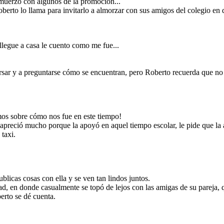
muerzo con algunos de la promoción...
erto lo llama para invitarlo a almorzar con sus amigos del colegio e
oberto, la cual
 Karla lo llamó
 aquel tiempo
Al llegar a casa, Roberto tuvo una conversación
 porque estaba
asa de sus tíos,
asertiva y sincera con Karla para explicar la situación
n terminar, ya
d de Trujillo y
que no era como ella decía, en donde, al final deciden
 sorprendido le
xi.
reconciliarse y confiar entre ellos.
onversar
llegue a casa le cuento como me fue...
AREJA
sar y a preguntarse cómo se encuentran, pero Roberto recuerda que no 
mos sobre cómo nos fue en este tiempo!
 apreció mucho porque la apoyó en aquel tiempo escolar, le pide que la
 taxi.
icas cosas con ella y se ven tan lindos juntos.
dad, en donde casualmente se topó de lejos con las amigas de su pareja,
erto se dé cuenta.
 conversación
icar la situación
al final deciden
 ellos.