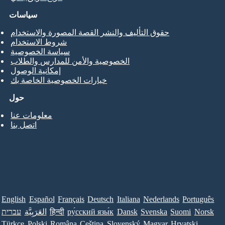
سياسات
حقوق التأليف والنشر القصة المصورة والاستخدام
شروط الاستخدام
سياسة الخصوصية
الخصوصية والأمن للمدارس والطلاب
إمكانية الوصول
خيارات الخصوصية الخاصة بك
حول
معلومات عنا
اتصل بنا
English
Español
Français
Deutsch
Italiana
Nederlands
Português
Norsk
Suomi
Svenska
Dansk
ру́сский язы́к
हिन्दी
العَرَبِيَّة
עברית
Türkçe
Polski
Româna
Ceština
Slovenský
Magyar
Hrvatski