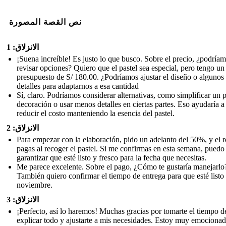
نص القصة المصورة
الانزلاق: 1
¡Suena increíble! Es justo lo que busco. Sobre el precio, ¿podría
revisar opciones? Quiero que el pastel sea especial, pero tengo un
presupuesto de S/ 180.00. ¿Podríamos ajustar el diseño o algunos
detalles para adaptarnos a esa cantidad
Sí, claro. Podríamos considerar alternativas, como simplificar un 
decoración o usar menos detalles en ciertas partes. Eso ayudaría a
reducir el costo manteniendo la esencia del pastel.
الانزلاق: 2
Para empezar con la elaboración, pido un adelanto del 50%, y el r
pagas al recoger el pastel. Si me confirmas en esta semana, puedo
garantizar que esté listo y fresco para la fecha que necesitas.
Me parece excelente. Sobre el pago, ¿Cómo te gustaría manejarlo
También quiero confirmar el tiempo de entrega para que esté listo 
noviembre.
الانزلاق: 3
¡Perfecto, así lo haremos! Muchas gracias por tomarte el tiempo d
explicar todo y ajustarte a mis necesidades. Estoy muy emociona