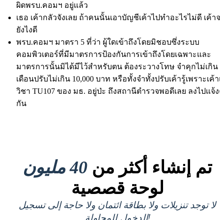
ผิดพรบ.คอมฯ อยู่แล้ว
เธอ เค้ากลัวจังเลย ถ้าคนนั้นเอาบัญชีเค้าไปทำอะไรไม่ดี เค้
ยังไงดี
พรบ.คอมฯ มาตรา 5 ที่ว่า ผู้ใดเข้าถึงโดยมิชอบซึ่งระบบ
คอมพิวเตอร์ที่มีมาตรการป้องกันการเข้าถึงโดยเฉพาะและ
มาตรการนั้นมิได้มีไว้สำหรับตน ต้องระวางโทษ จำคุกไม่เกิน
เดือนปรับไม่เกิน 10,000 บาท หรือทั้งจำทั้งปรับเค้ารู้เพราะเค้า
วิชา TU107 ของ มธ. อยู่ป่ะ ถึงสถานีตำรวจพอดีเลย ลงไปแจ
กัน
تم إنشاء أكثر من
40 مليون
لوحة قصصية
لا توجد تنزيلات ولا بطاقة ائتمان ولا حاجة إلى تسجيل
الدخول للمحاولة!