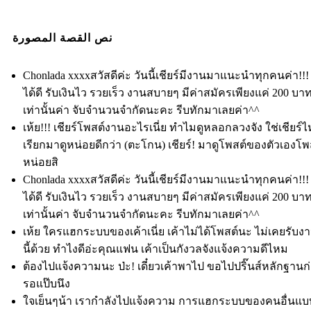
نص القصة المصورة
Chonlada xxxxสวัสดีค่ะ วันนี้เชียร์มีงานมาแนะนำทุกคนค่า!!!
ได้ดี รับเงินไว รวยเร็ว งานสบายๆ มีค่าสมัครเพียงแค่ 200 บา
เท่านั้นค่า จับจำนวนจำกัดนะคะ รีบทักมาเลยค่า^^
เห้ย!!! เชียร์โพสต์งานอะไรเนี่ย ทำไมดูหลอกลวงจัง ใช่เชียร์ไ
เรียกมาดูหน่อยดีกว่า (ตะโกน) เชียร์! มาดูโพสต์ของตัวเองโพส
หน่อยสิ
Chonlada xxxxสวัสดีค่ะ วันนี้เชียร์มีงานมาแนะนำทุกคนค่า!!!
ได้ดี รับเงินไว รวยเร็ว งานสบายๆ มีค่าสมัครเพียงแค่ 200 บา
เท่านั้นค่า จับจำนวนจำกัดนะคะ รีบทักมาเลยค่า^^
เห้ย ใครแฮกระบบของเค้าเนี่ย เค้าไม่ได้โพสต์นะ ไม่เคยรับ
นี้ด้วย ทำไงดีอ่ะคุณแฟน เค้าเป็นกังวลจังแจ้งความดีไหม
ต้องไปแจ้งความนะ ป่ะ! เดี๋ยวเค้าพาไป ขอไปปริ๊นส์หลักฐาน
รอแป๊บนึง
ใจเย็นๆน้า เรากำลังไปแจ้งความ การแฮกระบบของคนอื่นแบบ