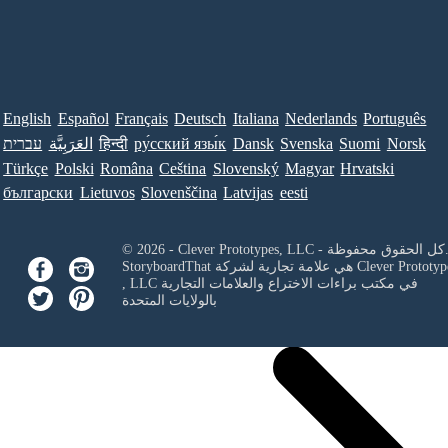
English
Español
Français
Deutsch
Italiana
Nederlands
Português
Norsk
Suomi
Svenska
Dansk
ру́сский язы́к
हिन्दी
العَرَبِيَّة
עברית
Türkçe
Polski
Româna
Ceština
Slovenský
Magyar
Hrvatski
български
Lietuvos
Slovenščina
Latvijas
eesti
Clever Prototypes, - كل الحقوق محفوظة.
Clever Prototyp
StoryboardThat هي علامة تجارية لشركة
في مكتب براءات الاختراع والعلامات التجارية
, LLC
بالولايات المتحدة