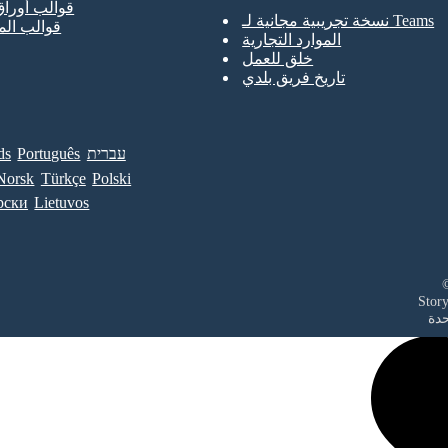
قوالب أوراق
نسخة تجريبية مجانية لـ Teams
قوالب ال
الموارد التجارية
خلق للعمل
تاريخ فريق بلدي
עברית
Português
ds
Norsk
Türkçe
Polski
рски
Lietuvos
حدة