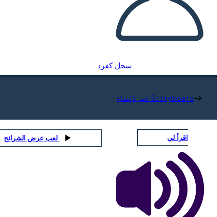
سجل كفرد
قم بإنشاء Storyboard
اقرأ لي
لعب عرض الشرائح