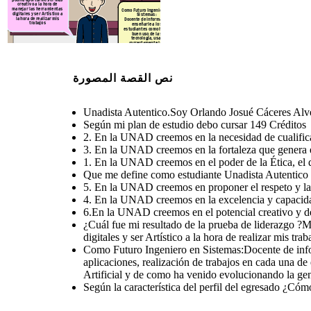
creativo a la hora de
manejar las herramientas
Como Futuro Ingeniero en
digitales y ser Artístico a
Sistemas:
la hora de realizar mis
Docente de informática
trabajos
enseñarle a los
estudiantes como hacer
buen uso de las
tecnología, usar
correctamente las
Herramientas Digitales,
las aplicaciones,
realización de trabajos
en cada una de ellas con
el objetivo de formar
excelentes estudiantes
para un mejor futuro
نص القصة المصورة
haciendo buen uso de la
tecnología y la
inteligencia Artificial y
de como ha venido
evolucionando la
generación 5.0, en la
Mega Universidad UNAD.
Unadista Autentico.Soy Orlando Josué Cáceres Alve
Según mi plan de estudio debo cursar 149 Créditos
2. En la UNAD creemos en la necesidad de cualificar 
3. En la UNAD creemos en la fortaleza que genera en 
1. En la UNAD creemos en el poder de la Ética, el d
Que me define como estudiante Unadista Autentico
5. En la UNAD creemos en proponer el respeto y la 
4. En la UNAD creemos en la excelencia y capacida
6.En la UNAD creemos en el potencial creativo y 
¿Cuál fue mi resultado de la prueba de liderazgo ?Mi
digitales y ser Artístico a la hora de realizar mis trab
Como Futuro Ingeniero en Sistemas:Docente de inform
aplicaciones, realización de trabajos en cada una de 
Artificial y de como ha venido evolucionando la 
Según la característica del perfil del egresado ¿Cóm