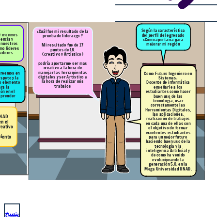
Según la característica
¿Cuál fue mi resultado de la
D creemos
del perfil del egresado
prueba de liderazgo ?
lencia y
¿Cómo aportaría para
 nuestros
mejorar mi región
Mi resultado fue de 17
mo lideres
puntos de 18.
madores
( creativo y Artístico )
podría aportarme ser mas
creativo a la hora de
manejar las herramientas
 creemos en
Como Futuro Ingeniero en
digitales y ser Artístico a
speto y la
Sistemas:
la hora de realizar mis
mo elemento
Docente de informática
trabajos
ra la
enseñarle a los
ón en el
estudiantes como hacer
aprender
buen uso de las
tecnología, usar
correctamente las
Herramientas Digitales,
las aplicaciones,
UNAD
realización de trabajos
n el
en cada una de ellas con
reativo
el objetivo de formar
excelentes estudiantes
iento
para un mejor futuro
haciendo buen uso de la
tecnología y la
inteligencia Artificial y
de como ha venido
evolucionando la
generación 5.0, en la
Mega Universidad UNAD.
ينسخ