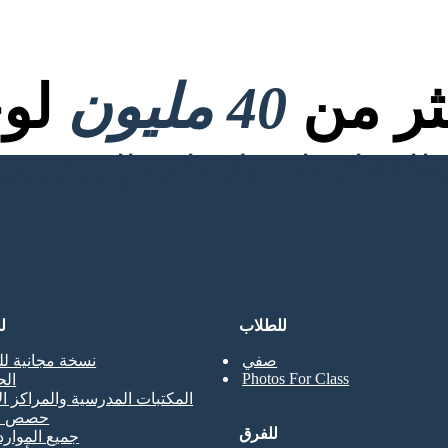
كثر من
40 مليون
لوح
للطلاب
ل
صفي
نسخة مجانية لل
Photos For Class
ال
المكتبات المدرسية والمراكز ال
حصص ال
للفرق
جميع الموارد