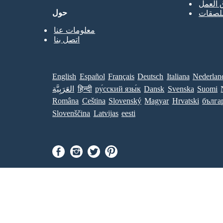
 العمل
حول
ملصقات
معلومات عنا
اتصل بنا
English
Español
Français
Deutsch
Italiana
Nederlan
Suomi
Svenska
Dansk
ру́сский язы́к
हिन्दी
العَرَبِيَّة
Româna
Ceština
Slovenský
Magyar
Hrvatski
бълга
Slovenščina
Latvijas
eesti