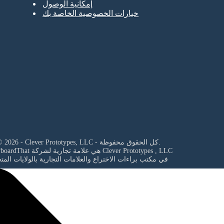
إمكانية الوصول
خيارات الخصوصية الخاصة بك
© 2026 - Clever Prototypes, LLC - كل الحقوق محفوظة.
Clever Prototypes , LLC
StoryboardThat هي علامة تجارية لشركة
في مكتب براءات الاختراع والعلامات التجارية بالولايات المت