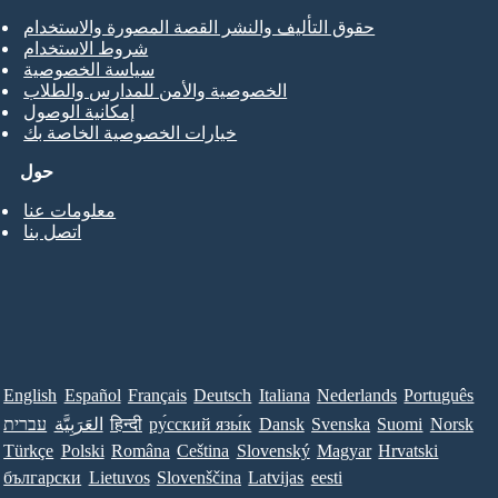
حقوق التأليف والنشر القصة المصورة والاستخدام
شروط الاستخدام
سياسة الخصوصية
الخصوصية والأمن للمدارس والطلاب
إمكانية الوصول
خيارات الخصوصية الخاصة بك
حول
معلومات عنا
اتصل بنا
English
Español
Français
Deutsch
Italiana
Nederlands
Português
Norsk
Suomi
Svenska
Dansk
ру́сский язы́к
हिन्दी
العَرَبِيَّة
עברית
Türkçe
Polski
Româna
Ceština
Slovenský
Magyar
Hrvatski
български
Lietuvos
Slovenščina
Latvijas
eesti