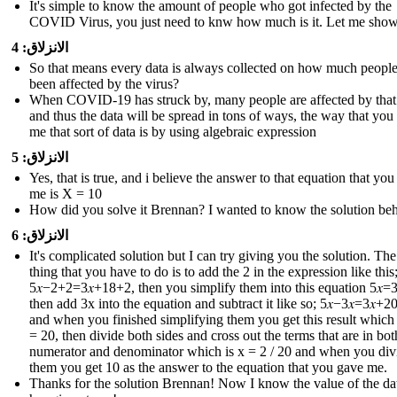
It's simple to know the amount of people who got infected by the
COVID Virus, you just need to knw how much is it. Let me sho
الانزلاق: 4
So that means every data is always collected on how much peopl
been affected by the virus?
When COVID-19 has struck by, many people are affected by that
and thus the data will be spread in tons of ways, the way that you
me that sort of data is by using algebraic expression
الانزلاق: 5
Yes, that is true, and i believe the answer to that equation that yo
me is X = 10
How did you solve it Brennan? I wanted to know the solution behi
الانزلاق: 6
It's complicated solution but I can try giving you the solution. The 
thing that you have to do is to add the 2 in the expression like this
5𝑥−2+2=3𝑥+18+2 , then you simplify them into this equation 5𝑥=3
then add 3x into the equation and subtract it like so; 5𝑥−3𝑥=3𝑥+20
and when you finished simplifying them you get this result which i
= 20, then divide both sides and cross out the terms that are in bot
numerator and denominator which is x = 2 / 20 and when you div
them you get 10 as the answer to the equation that you gave me.
Thanks for the solution Brennan! Now I know the value of the dat