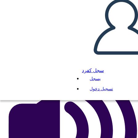
Untitled Storyboard
انسخ هذه القصة المصورة
إنشاء لوحة القصة
لعب عرض الشرائح
اقرأ لي
سجل كفرد
يسجل
تسجيل دخول