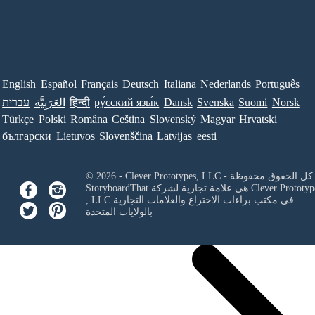
English
Español
Français
Deutsch
Italiana
Nederlands
Português
Norsk
Suomi
Svenska
Dansk
ру́сский язы́к
हिन्दी
العَرَبِيَّة
עברית
Türkçe
Polski
Româna
Ceština
Slovenský
Magyar
Hrvatski
български
Lietuvos
Slovenščina
Latvijas
eesti
Clever Prototypes, - كل الحقوق محفوظة.
Clever Prototyp
StoryboardThat هي علامة تجارية لشركة
في مكتب براءات الاختراع والعلامات التجارية
, LLC
بالولايات المتحدة