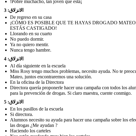
!Pobre muchacho, tan joven que está¡
الانزلاق: 3
De regreso en su casa
¡CÓMO ES POSIBLE QUE TE HAYAS DROGADO MATEO
ESTÁS CASTIGADO!
Llorando en su cuarto
No puedo dormir.
Ya no quiero mentir.
Nunca tengo hambre.
الانزلاق: 4
Al día siguiente en la escuela
Miss Rosy tengo muchos problemas, necesito ayuda. No te preoc
Mateo, juntos encontraremos una solución.
En la oficina de la Directora
Directora quería proponerle hacer una campaña con todos los al
para la prevención de drogas. Si claro maestra, cuente conmigo.
الانزلاق: 5
En los pasillos de la escuela
Si directora.
Alumnos necesito su ayuda para hacer una campaña sobre los efe
las drogas ¿Me ayudan ?
Haciendo los carteles