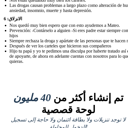
Nos están quedando muy bien los carteles.
Las drogas causan problemas a largo plazo como alteración de hu
ansiedad, insomnio, muerte y hasta depresión.
الانزلاق: 6
Nos quedó muy bien espero que con esto ayudemos a Mateo.
Prevención: -Contárselo a alguien -Si eres padre estar siempre con
hijos
Siempre rechaza la droga y apártate de las personas que te hacen 
Después de ver los carteles que hicieron sus compañeros
Hijo tu papá y yo te pedimos una disculpa por haberte tratado así
de apoyarte, de ahora en adelante cuentas con nosotros para lo qu
quieras.
تم إنشاء أكثر من
40 مليون
لوحة قصصية
لا توجد تنزيلات ولا بطاقة ائتمان ولا حاجة إلى تسجيل
الدخول للمحاولة!