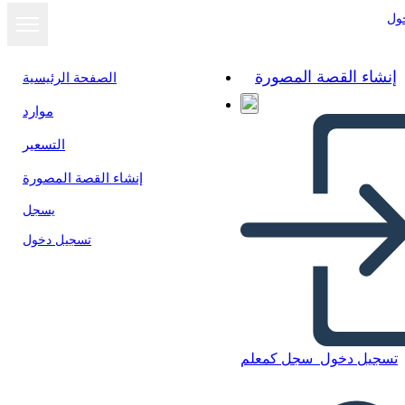
ول
إنشاء القصة المصورة
الصفحة الرئيسية
موارد
عرض كشرائح
التسعير
إنشاء القصة المصورة
يسجل
تسجيل دخول
تسجيل دخول
سجل كمعلم
Untitled Storyboard