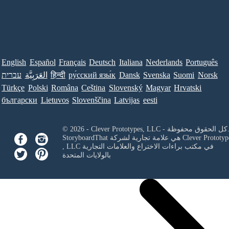
English
Español
Français
Deutsch
Italiana
Nederlands
Português
Norsk
Suomi
Svenska
Dansk
ру́сский язы́к
हिन्दी
العَرَبِيَّة
עברית
Türkçe
Polski
Româna
Ceština
Slovenský
Magyar
Hrvatski
български
Lietuvos
Slovenščina
Latvijas
eesti
Clever Prototypes, - كل الحقوق محفوظة.
Clever Prototyp
StoryboardThat هي علامة تجارية لشركة
في مكتب براءات الاختراع والعلامات التجارية
, LLC
بالولايات المتحدة