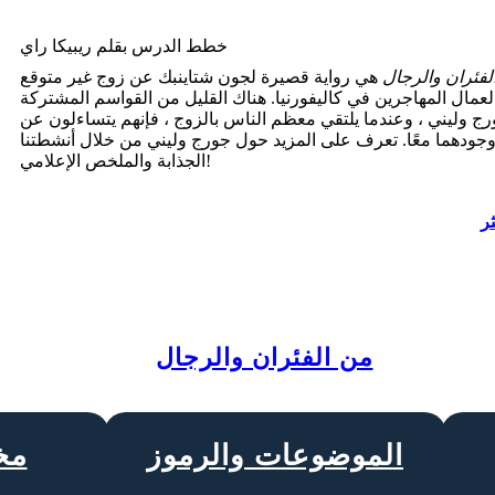
خطط الدرس بقلم ريبيكا راي
لفئران والرجال
هي رواية قصيرة لجون شتاينبك عن زوج غير متوقع
عمال المهاجرين في كاليفورنيا. هناك القليل من القواسم المشتركة
رج وليني ، وعندما يلتقي معظم الناس بالزوج ، فإنهم يتساءلون عن
ودهما معًا. تعرف على المزيد حول جورج وليني من خلال أنشطتنا
الجذابة والملخص الإعلامي!
ثر
من الفئران والرجال
الموضوعات والرموز
مخ