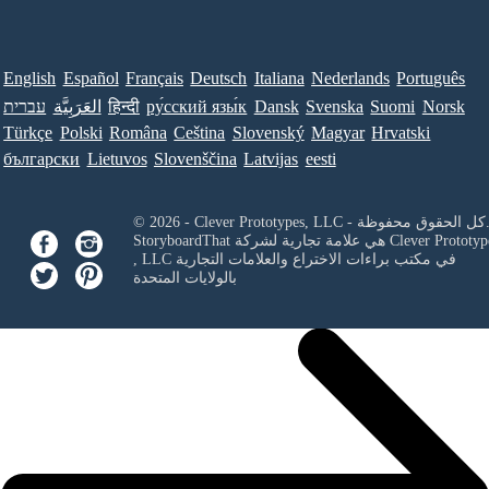
English
Español
Français
Deutsch
Italiana
Nederlands
Português
Norsk
Suomi
Svenska
Dansk
ру́сский язы́к
हिन्दी
العَرَبِيَّة
עברית
Türkçe
Polski
Româna
Ceština
Slovenský
Magyar
Hrvatski
български
Lietuvos
Slovenščina
Latvijas
eesti
Clever Prototypes, - كل الحقوق محفوظة.
Clever Prototyp
StoryboardThat هي علامة تجارية لشركة
في مكتب براءات الاختراع والعلامات التجارية
, LLC
بالولايات المتحدة