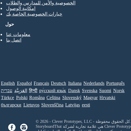
الخصوصية والأمن للمدارس والطلاب
إمكانية الوصول
خيارات الخصوصية الخاصة بك
حول
معلومات عنا
اتصل بنا
English
Español
Français
Deutsch
Italiana
Nederlands
Português
Norsk
Suomi
Svenska
Dansk
ру́сский язы́к
हिन्दी
العَرَبِيَّة
עברית
Türkçe
Polski
Româna
Ceština
Slovenský
Magyar
Hrvatski
български
Lietuvos
Slovenščina
Latvijas
eesti
Clever Prototypes, - كل الحقوق محفوظة.
Clever Prototyp
StoryboardThat هي علامة تجارية لشركة