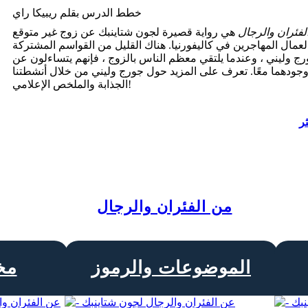
خطط الدرس بقلم ريبيكا راي
لفئران والرجال
هي رواية قصيرة لجون شتاينبك عن زوج غير متوقع
عمال المهاجرين في كاليفورنيا. هناك القليل من القواسم المشتركة
رج وليني ، وعندما يلتقي معظم الناس بالزوج ، فإنهم يتساءلون عن
ودهما معًا. تعرف على المزيد حول جورج وليني من خلال أنشطتنا
الجذابة والملخص الإعلامي!
ثر
من الفئران والرجال
الموضوعات والرموز
مخ