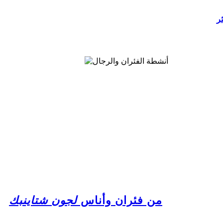
ثر
من فئران وأناس
لجون شتاينبك