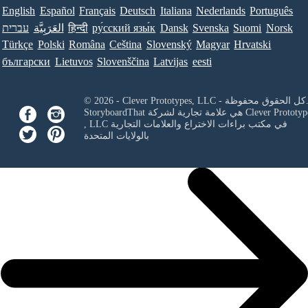
English
Español
Français
Deutsch
Italiana
Nederlands
Português
Norsk
Suomi
Svenska
Dansk
ру́сский язы́к
हिन्दी
العَرَبِيَّة
עברית
Türkçe
Polski
Româna
Ceština
Slovenský
Magyar
Hrvatski
български
Lietuvos
Slovenščina
Latvijas
eesti
Clever Prototypes, - كل الحقوق محفوظة.
Clever Prototyp
StoryboardThat هي علامة تجارية لشركة
في مكتب براءات الاختراع والعلامات التجارية
, LLC
بالولايات المتحدة