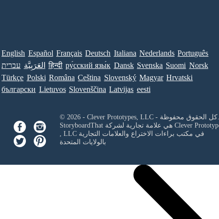
English
Español
Français
Deutsch
Italiana
Nederlands
Português
Norsk
Suomi
Svenska
Dansk
ру́сский язы́к
हिन्दी
العَرَبِيَّة
עברית
Türkçe
Polski
Româna
Ceština
Slovenský
Magyar
Hrvatski
български
Lietuvos
Slovenščina
Latvijas
eesti
Clever Prototypes, - كل الحقوق محفوظة.
Clever Prototyp
StoryboardThat هي علامة تجارية لشركة
في مكتب براءات الاختراع والعلامات التجارية
, LLC
بالولايات المتحدة