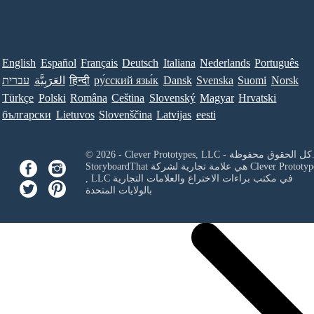
English
Español
Français
Deutsch
Italiana
Nederlands
Português
Norsk
Suomi
Svenska
Dansk
ру́сский язы́к
हिन्दी
العَرَبِيَّة
עברית
Türkçe
Polski
Româna
Ceština
Slovenský
Magyar
Hrvatski
български
Lietuvos
Slovenščina
Latvijas
eesti
Clever Prototypes, - كل الحقوق محفوظة.
Clever Prototyp
StoryboardThat هي علامة تجارية لشركة
في مكتب براءات الاختراع والعلامات التجارية
, LLC
بالولايات المتحدة