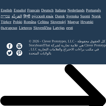
English
Español
Français
Deutsch
Italiana
Nederlands
Português
Norsk
Suomi
Svenska
Dansk
ру́сский язы́к
हिन्दी
العَرَبِيَّة
עברית
Türkçe
Polski
Româna
Ceština
Slovenský
Magyar
Hrvatski
български
Lietuvos
Slovenščina
Latvijas
eesti
Clever Prototypes, - كل الحقوق محفوظة.
Clever Prototyp
StoryboardThat هي علامة تجارية لشركة
في مكتب براءات الاختراع والعلامات التجارية
, LLC
بالولايات المتحدة