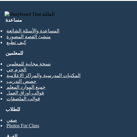
مساعدة
المساعدة والأسئلة الشائعة
منشئ القصة المصورة
كيف تطبع
للمعلمين
نسخة مجانية للمعلمين
الحزم حي
المكتبات المدرسية والمراكز الإعلامية
حصص التدريب
جميع الموارد المعلم
قوالب أوراق العمل
قوالب الملصقات
للطلاب
صفي
Photos For Class
للفرق