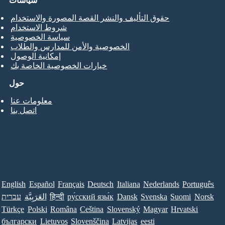
سياسات
حقوق التأليف والنشر القصة المصورة والاستخدام
شروط الاستخدام
سياسة الخصوصية
الخصوصية والأمن للمدارس والطلاب
إمكانية الوصول
خيارات الخصوصية الخاصة بك
حول
معلومات عنا
اتصل بنا
English
Español
Français
Deutsch
Italiana
Nederlands
Português
Norsk
Suomi
Svenska
Dansk
ру́сский язы́к
हिन्दी
العَرَبِيَّة
עברית
Türkçe
Polski
Româna
Ceština
Slovenský
Magyar
Hrvatski
български
Lietuvos
Slovenščina
Latvijas
eesti