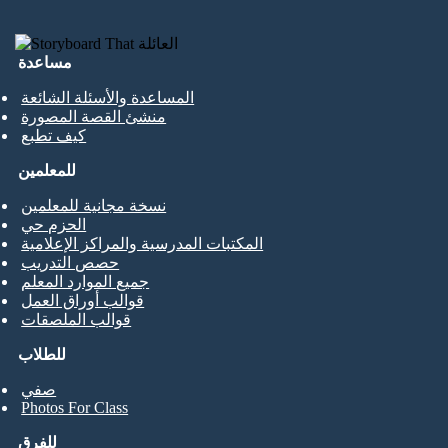
مساعدة
المساعدة والأسئلة الشائعة
منشئ القصة المصورة
كيف تطبع
للمعلمين
نسخة مجانية للمعلمين
الحزم حي
المكتبات المدرسية والمراكز الإعلامية
حصص التدريب
جميع الموارد المعلم
قوالب أوراق العمل
قوالب الملصقات
للطلاب
صفي
Photos For Class
للفرق