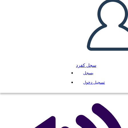
مكعب قصة العواطف
انسخ هذه القصة المصورة
إنشاء لوحة القصة
سجل كفرد
يسجل
لعب عرض الشرائح
تسجيل دخول
اقرأ لي