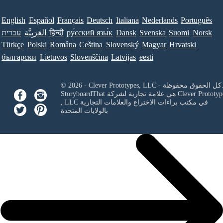
English
Español
Français
Deutsch
Italiana
Nederlands
Português
Norsk
Suomi
Svenska
Dansk
ру́сский язы́к
हिन्दी
العَرَبِيَّة
עברית
Türkçe
Polski
Româna
Ceština
Slovenský
Magyar
Hrvatski
български
Lietuvos
Slovenščina
Latvijas
eesti
Clever Prototypes, - كل الحقوق محفوظة.
Clever Prototyp
StoryboardThat هي علامة تجارية لشركة
في مكتب براءات الاختراع والعلامات التجارية
, LLC
بالولايات المتحدة