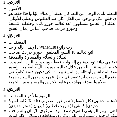
الانزلاق: 3
الأصول
لمعلم ناناك الوحي من الله. كان يعتقد أن هناك إلهًا واحدًا فقط هو
ي خلق الكل وموجود في الكل. كان ضد الطقوس ويصلي للأوثان.
يعتقد أن الجميع متساوون. تعد تعاليم جورو ناناك وخلفائه التسعة
وجورو جرانث صاحب أساس إيمان السيخ.
الانزلاق: 4
المعتقدات
الإيمان بإله واحد ، Waheguru (رب رائع)
اتبع تعاليم 10 السيخ المعلمون جورو جرانث صاحب
الصلاة والسلام والمساواة والصدقة
ية هي ديانة توحيدية مع إله واحد فقط ، وهيجورو (الرب العجيب).
يتعلم السيخ عن الله من خلال تعاليم جورو ناناك والمعلمين السيخ
عة المتعاقبين أو "القادة المستنيرين". لكي تكون عضوًا كاملًا في
تمع السيخ ، يجب أن تتعمد في حفل عمريت. يؤمن السيخ بأهمية
الصلاة والصدقة وواجب رعاية الآخرين والمساواة بين الجميع.
الانزلاق: 5
الرموز والأشياء المقدسة
5 كانساس: Ke sh (شعر غير مقصوص) كانغا (مشط خشبي) كارا (سوار
حديدي) كاتشيرا (شورت قطني) كيربان (خنجر حديدي)
ا هي الرمز الرئيسي للسيخية مع سيف مركزي للإيمان بإله واحد ،
كر لوحدة واستمرارية الله ، وكربان متقاطعان يمثلان الالتزامات