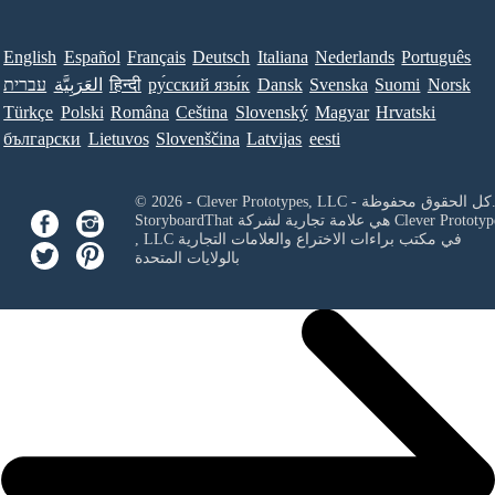
English
Español
Français
Deutsch
Italiana
Nederlands
Português
Norsk
Suomi
Svenska
Dansk
ру́сский язы́к
हिन्दी
العَرَبِيَّة
עברית
Türkçe
Polski
Româna
Ceština
Slovenský
Magyar
Hrvatski
български
Lietuvos
Slovenščina
Latvijas
eesti
Clever Prototypes, - كل الحقوق محفوظة.
Clever Prototyp
StoryboardThat هي علامة تجارية لشركة
في مكتب براءات الاختراع والعلامات التجارية
, LLC
بالولايات المتحدة