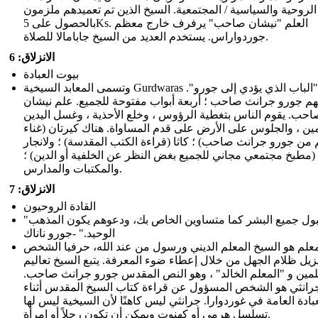
الروحية والسياسية / المجتمعية. السيخ الذين تم تعميدهم ملزمون
بالحصول على 5Ks. العلم "نيشان صاحب" يرفرف خارج معظم
جوردواراس. يستخدم العديد من السيخ جابامالا للصلاة.
الانزلاق: 6
بيوت العبادة
وتسمى المعابد السيخية Gurdwaras أو "الباب الذي يؤدي إلى جورو".
هم جورو جرانث صاحب ؛ أربعة أبواب مفتوحة للجميع. علم نيشان
احب. يقوم الناس بتغطية الرؤوس ، وخلع الأحذية ، وغسل اليدين
ين ، والجلوس على الأرض على قدم المساواة. هناك كيرتان (غناء
م من جورو جرانث صاحب) ؛ كاثا (قراءة الكتب المقدسة) ؛ ولانجار
(مطبخ مجتمعي مجاني للجميع بغض النظر عن الخلفية أو الدين) ؛
والمكتبات والمدارس.
الانزلاق: 7
القادة الروحيون
"قبول جميع البشر كما متساوين الخاص بك، ودعوهم يكون المذهب
الوحيد." -جورو ناناك
معلم هو السيخ المعلم الديني ورسول من عند الله، حرفيا الشخص
زيل ظلام الجهل من خلال إعطاء ضوء المعرفة. يتبع السيخ تعاليم
معلمين و "المعلم الخالد" ، وهو النص المقدس جورو جرانث صاحب.
رانثي هو الشخص المسؤول عن قراءة كتاب السيخ المقدس أثناء
عبادة العامة في غوردوارا. جرانثي ليس كاهنًا لأن السيخية ليس لها
تسلسل هرمي أو كهنوت ويمكن أن تكون رجلاً أو امرأة.