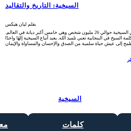
السيخية: التاريخ والتقاليد
بقلم ليان هيكس
يمارس السيخية حوالي 26 مليون شخص وهي خامس أكبر ديانة في العالم.
لمة السيخ في البنجابية تعني تلميذ الله. يعبد أتباع السيخية إلهًا واحدًا
ثر
السيخية
كلمات
مع