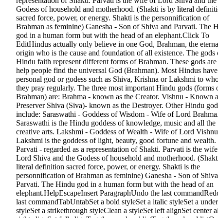
representation of Shakti. Parvati is the wife of Lord Shiva and the
Godess of household and motherhood. (Shakti is by literal definit
sacred force, power, or energy. Shakti is the personnification of
Brahman as feminine) Ganesha - Son of Shiva and Parvati. The 
god in a human form but with the head of an elephant.Click To
EditHindus actually only believe in one God, Brahman, the eterna
origin who is the cause and foundation of all existence. The gods 
Hindu faith represent different forms of Brahman. These gods are 
help people find the universal God (Brahman). Most Hindus have
personal god or godess such as Shiva, Krishna or Lakshmi to w
they pray regularly. The three most important Hindu gods (forms 
Brahman) are: Brahma - known as the Creator. Vishnu - Known a
Preserver Shiva (Siva)- known as the Destroyer. Other Hindu god
include: Saraswathi - Goddess of Wisdom - Wife of Lord Brahma
Saraswathi is the Hindu goddess of knowledge, music and all the
creative arts. Lakshmi - Goddess of Wealth - Wife of Lord Vishnu
Lakshmi is the goddess of light, beauty, good fortune and wealth.
Parvati - regarded as a representation of Shakti. Parvati is the wife
Lord Shiva and the Godess of household and motherhood. (Shakti
literal definition sacred force, power, or energy. Shakti is the
personnification of Brahman as feminine) Ganesha - Son of Shiv
Parvati. The Hindu god in a human form but with the head of an
elephant.HelpEscapeInsert ParagraphUndo the last commandRed
last commandTabUntabSet a bold styleSet a italic styleSet a under
styleSet a strikethrough styleClean a styleSet left alignSet center a