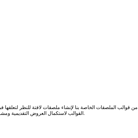
من قوالب الملصقات الخاصة بنا لإنشاء ملصقات لافتة للنظر لتعلقها
القوالب لاستكمال العروض التقديمية ومشاريع البحث ، ويمكن عرض الملصقات رقميًا أو طباعتها.