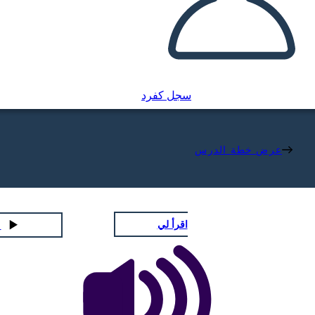
سجل كفرد
عرض خطة الدرس
اقرأ لي
لعب عر