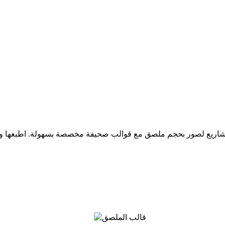
شاريع لصور بحجم ملصق مع قوالب صحيفة مخصصة بسهولة. اطبعها و