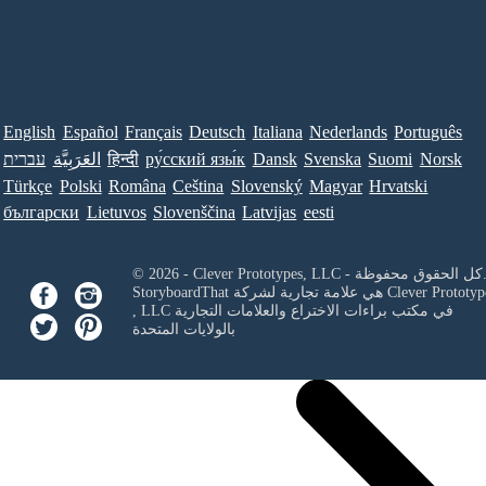
English
Español
Français
Deutsch
Italiana
Nederlands
Português
Norsk
Suomi
Svenska
Dansk
ру́сский язы́к
हिन्दी
العَرَبِيَّة
עברית
Türkçe
Polski
Româna
Ceština
Slovenský
Magyar
Hrvatski
български
Lietuvos
Slovenščina
Latvijas
eesti
Clever Prototypes, - كل الحقوق محفوظة.
Clever Prototyp
StoryboardThat هي علامة تجارية لشركة
في مكتب براءات الاختراع والعلامات التجارية
, LLC
بالولايات المتحدة