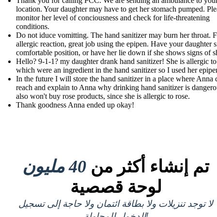
Thank you for calling PCC. We are sending an ambulance to you
location. Your daughter may have to get her stomach pumped. Ple
monitor her level of conciousness and check for life-threatening
conditions.
Do not iduce vomitting. The hand sanitizer may burn her throat. F
allergic reaction, great job using the epipen. Have your daughter si
comfortable position, or have her lie down if she shows signs of 
Hello? 9-1-1? my daughter drank hand sanitizer! She is allergic to
which were an ingredient in the hand sanitizer so I used her epipe
In the future I will store the hand sanitizer in a place where Anna 
reach and explain to Anna why drinking hand sanitizer is dangero
also won't buy rose products, since she is allergic to rose.
Thank goodness Anna ended up okay!
تم إنشاء أكثر من
40 مليون
لوحة قصصية
لا توجد تنزيلات ولا بطاقة ائتمان ولا حاجة إلى تسجيل
الدخول للمحاولة!