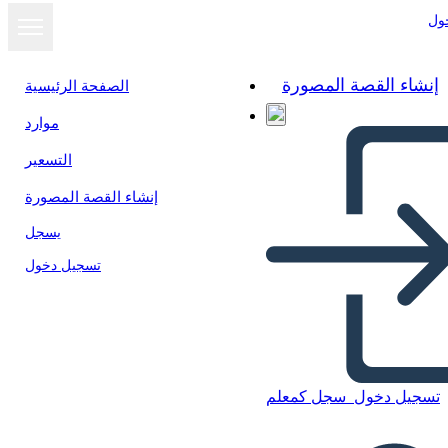
ول
إنشاء القصة المصورة
الصفحة الرئيسية
موارد
عرض كشرائح
التسعير
إنشاء القصة المصورة
يسجل
تسجيل دخول
تسجيل دخول
سجل كمعلم
Untitled Storyboard