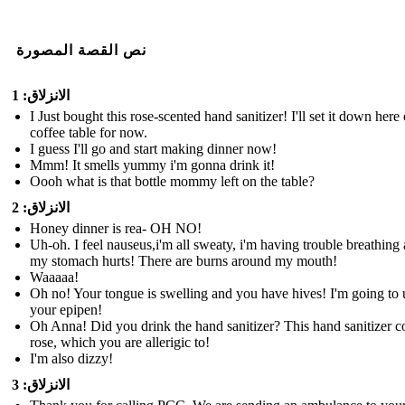
نص القصة المصورة
الانزلاق: 1
I Just bought this rose-scented hand sanitizer! I'll set it down here
coffee table for now.
I guess I'll go and start making dinner now!
Mmm! It smells yummy i'm gonna drink it!
Oooh what is that bottle mommy left on the table?
الانزلاق: 2
Honey dinner is rea- OH NO!
Uh-oh. I feel nauseus,i'm all sweaty, i'm having trouble breathing
my stomach hurts! There are burns around my mouth!
Waaaaa!
Oh no! Your tongue is swelling and you have hives! I'm going to 
your epipen!
Oh Anna! Did you drink the hand sanitizer? This hand sanitizer c
rose, which you are allerigic to!
I'm also dizzy!
الانزلاق: 3