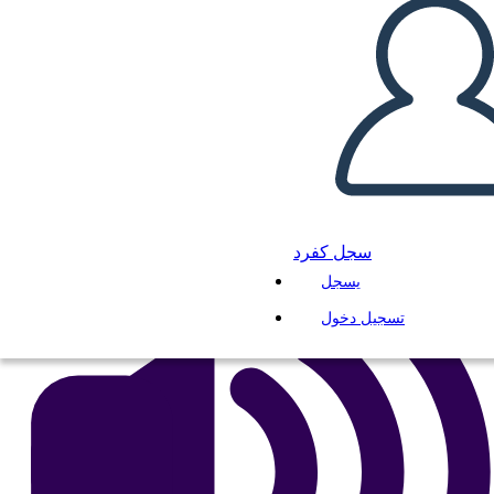
Untitled Storyboard
انسخ هذه القصة المصورة
إنشاء لوحة القصة
لعب عرض الشرائح
اقرأ لي
سجل كفرد
يسجل
تسجيل دخول