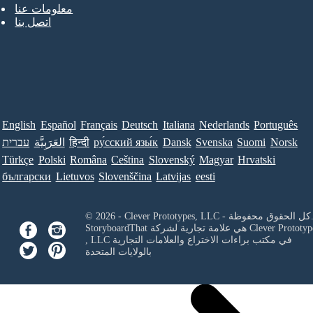
معلومات عنا
اتصل بنا
English
Español
Français
Deutsch
Italiana
Nederlands
Português
Norsk
Suomi
Svenska
Dansk
ру́сский язы́к
हिन्दी
العَرَبِيَّة
עברית
Türkçe
Polski
Româna
Ceština
Slovenský
Magyar
Hrvatski
български
Lietuvos
Slovenščina
Latvijas
eesti
Clever Prototypes, - كل الحقوق محفوظة.
Clever Prototyp
StoryboardThat هي علامة تجارية لشركة
في مكتب براءات الاختراع والعلامات التجارية
, LLC
بالولايات المتحدة