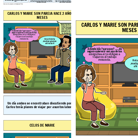
marcharse del lugar, y ambos se dirigieron a sus
arrepintieron de las actitudes que estaban realizando ,
mismo modo Marie le pidió disculpas por dejarse llevar por el
entonces ambos cuando se calmaron las cosas decidieron
orgullo al final deciden reconciliarse y confiar entre ellos y
casa .
juntarse para conversar.
optar de tomar una terapia en pareja .
Cree sus los propios en Storyboard That
CARLOS Y MARIE SON PAREJA HACE 2 AÑO Y 6
CELOS DE MARIE
MESES
CARLOS Y MARIE SON PARE
Hola Carlos.......se te
informa que tienes
MESES
una reunión con los
A donde irás ? para que ? .......de
ejecutivos fuera de
seguro quieres ir con una de tus
la ciudad en 2 días
amiguitas, si te obligan a
viajar en el trabajo
Quien te llamo aaa¡¡
renuncia.
Hola Violeta
de seguro una de
,muchas gracias
las chicas que
ahí estaré
piensas engañarme
no?
A donde irás ? para que ? .......de
seguro quieres ir con una de tus
amiguitas, si te obligan a
viajar en el trabajo
Amor? de seguro le
renuncia.
Hola
dices así también a
ella....no quiero
,mucha
escucharte nada.
ahí
Marie le empieza a reclamar por la l
Un día ambos se encontraban discutiendo porque
pero ella toda celosa no quiere escu
Carlos tenía planes de viajar por asuntos laborales.
amarga.
CELOS DE MARIE
MARIE IGNORA A CAR
CARLOS PIERDE LA PACIENCIA Y REACCIONA
REFLEXIÓN PERSONA
VIOLENTO
AL DIA SIGUIENTE