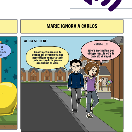
MARIE IGNORA A CARLOS
AL DIA SIGUIENTE
cállate....¡¡
que
 te
Ahora me invitas por
Amor te entiendo que te
 trata
obligación...la otra te
pongas así porque me amas
jo
canceló el viaje?
pero déjame contarte todo
y de paso pedirte que me
acompañes al viaje