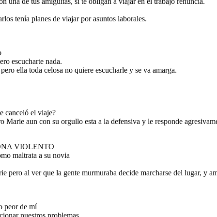
on una de tus amiguitas, si te obligan a viajar en el trabajo renuncia.
os tenía planes de viajar por asuntos laborales.
Al encontrarse Carlos y Marie mantuvieron una conversación
 empatizaron la
asertiva y sincera para explicar la situación que no era como
a defensiva y le
su lugar y se
ella pensaba y pedirle disculpas por su actitud , en donde del
e.
an realizando ,
mismo modo Marie le pidió disculpas por dejarse llevar por el
osas decidieron
orgullo al final deciden reconciliarse y confiar entre ellos y
optar de tomar una terapia en pareja .
o
iero escucharte nada.
AREJA
pero ella toda celosa no quiere escucharle y se va amarga.
En verdad lo
siento, debí
primero
te canceló el viaje?
escucharte, yo
confío mucho en ti,
o Marie aun con su orgullo esta a la defensiva y le responde agresivam
pero me asusté
por eso y dije
esas cosas, ¡Te
quiero mucho!
ONA VIOLENTO
mo maltrata a su novia
ie pero al ver que la gente murmuraba decide marcharse del lugar, y amb
 una conversación
tud , en donde del
o peor de mí
arse llevar por el
cionar nuestros problemas ....