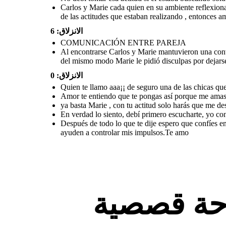
juntarse para conversar.
optar de tomar una terapia en p
Carlos y Marie cada quien en su ambiente reflexiona
de las actitudes que estaban realizando , entonces 
COMUNICACIÓN ENTRE PAREJA
الانزلاق: 6
COMUNICACIÓN ENTRE PAREJA
Al encontrarse Carlos y Marie mantuvieron una conver
del mismo modo Marie le pidió disculpas por dejarse l
Después de todo lo
En verdad lo
que te dije espero
siento, debí
que confíes en mí, y
primero
antes de actuar me
escucharte, yo
الانزلاق: 0
escuches, sabes que
confío mucho en ti,
siempre he sido
pero me asusté
sincero contigo......
por eso y dije
Quien te llamo aaa¡¡ de seguro una de las chicas q
te cuento que voy
esas cosas, ¡Te
asistir en talleres
quiero mucho!
que me ayuden a
Amor te entiendo que te pongas así porque me amas 
controlar mis
impulsos.
ya basta Marie , con tu actitud solo harás que me des
Te amo
En verdad lo siento, debí primero escucharte, yo co
Después de todo lo que te dije espero que confíes en
ayuden a controlar mis impulsos.Te amo
Al encontrarse Carlos y Marie mantuvieron una conversación
asertiva y sincera para explicar la situación que no era como
ella pensaba y pedirle disculpas por su actitud , en donde del
mismo modo Marie le pidió disculpas por dejarse llevar por el
orgullo al final deciden reconciliarse y confiar entre ellos y
optar de tomar una terapia en pareja .
ة قصصية