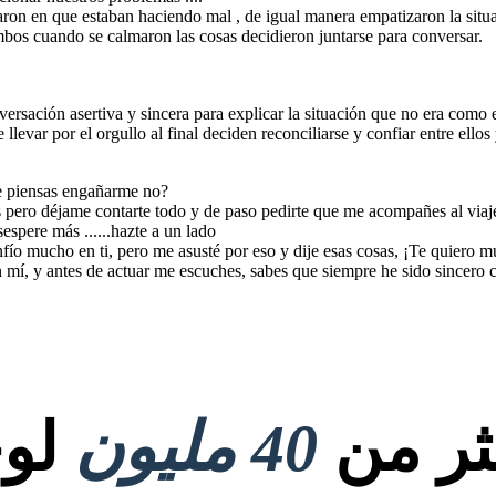
areja .
ron en que estaban haciendo mal , de igual manera empatizaron la situa
ambos cuando se calmaron las cosas decidieron juntarse para conversar.
sación asertiva y sincera para explicar la situación que no era como el
levar por el orgullo al final deciden reconciliarse y confiar entre ellos 
ue piensas engañarme no?
pero déjame contarte todo y de paso pedirte que me acompañes al viaj
espere más ......hazte a un lado
nfío mucho en ti, pero me asusté por eso y dije esas cosas, ¡Te quiero 
 mí, y antes de actuar me escuches, sabes que siempre he sido sincero con
كثر من
40 مليون
لوح