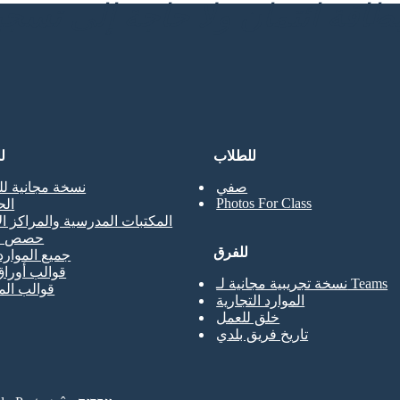
للطلاب
ل
صفي
نسخة مجانية لل
Photos For Class
ال
المكتبات المدرسية والمراكز ال
حصص ال
للفرق
جميع الموارد
قوالب أوراق
نسخة تجريبية مجانية لـ Teams
قوالب ال
الموارد التجارية
خلق للعمل
تاريخ فريق بلدي