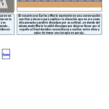
Al encontrarse Carlos y Marie mantuvieron una conversación
aron la
asertiva y sincera para explicar la situación que no era como
 y se
ella pensaba y pedirle disculpas por su actitud , en donde del
zando ,
mismo modo Marie le pidió disculpas por dejarse llevar por el
cidieron
orgullo al final deciden reconciliarse y confiar entre ellos y
optar de tomar una terapia en pareja .
ينسخ