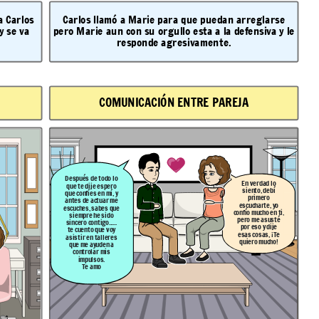
a Carlos
Carlos llamó a Marie para que puedan arreglarse
y se va
pero Marie aun con su orgullo esta a la defensiva y le
responde agresivamente.
COMUNICACIÓN ENTRE PAREJA
Después de todo lo
En verdad lo
que te dije espero
siento, debí
que confíes en mí, y
primero
antes de actuar me
escucharte, yo
escuches, sabes que
confío mucho en ti,
siempre he sido
pero me asusté
sincero contigo......
por eso y dije
te cuento que voy
esas cosas, ¡Te
asistir en talleres
quiero mucho!
que me ayuden a
controlar mis
impulsos.
Te amo