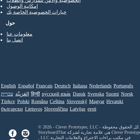
الخصوصية والأمن للمدارس والطلاب
إمكانية الوصول
خيارات الخصوصية الخاصة بك
حول
معلومات عنا
اتصل بنا
English
Español
Français
Deutsch
Italiana
Nederlands
Português
Norsk
Suomi
Svenska
Dansk
ру́сский язы́к
हिन्दी
العَرَبِيَّة
עברית
Türkçe
Polski
Româna
Ceština
Slovenský
Magyar
Hrvatski
български
Lietuvos
Slovenščina
Latvijas
eesti
Clever Prototypes, - كل الحقوق محفوظة.
Clever Prototyp
StoryboardThat هي علامة تجارية لشركة
في مكتب براءات الاختراع والعلامات التجارية
, LLC