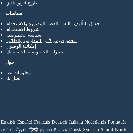
تاريخ فريق بلدي
سياسات
حقوق التأليف والنشر القصة المصورة والاستخدام
شروط الاستخدام
سياسة الخصوصية
الخصوصية والأمن للمدارس والطلاب
إمكانية الوصول
خيارات الخصوصية الخاصة بك
حول
معلومات عنا
اتصل بنا
English
Español
Français
Deutsch
Italiana
Nederlands
Português
Norsk
Suomi
Svenska
Dansk
ру́сский язы́к
हिन्दी
العَرَبِيَّة
עברית