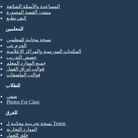
المساعدة والأسئلة الشائعة
منشئ القصة المصورة
كيف تطبع
للمعلمين
نسخة مجانية للمعلمين
الحزم حي
المكتبات المدرسية والمراكز الإعلامية
حصص التدريب
جميع الموارد المعلم
قوالب أوراق العمل
قوالب الملصقات
للطلاب
صفي
Photos For Class
للفرق
نسخة تجريبية مجانية لـ Teams
الموارد التجارية
خلق للعمل