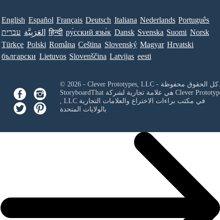
English
Español
Français
Deutsch
Italiana
Nederlands
Português
Norsk
Suomi
Svenska
Dansk
ру́сский язы́к
हिन्दी
العَرَبِيَّة
עברית
Türkçe
Polski
Româna
Ceština
Slovenský
Magyar
Hrvatski
български
Lietuvos
Slovenščina
Latvijas
eesti
Clever Prototypes, - كل الحقوق محفوظة.
Clever Prototyp
StoryboardThat هي علامة تجارية لشركة
في مكتب براءات الاختراع والعلامات التجارية
, LLC
بالولايات المتحدة