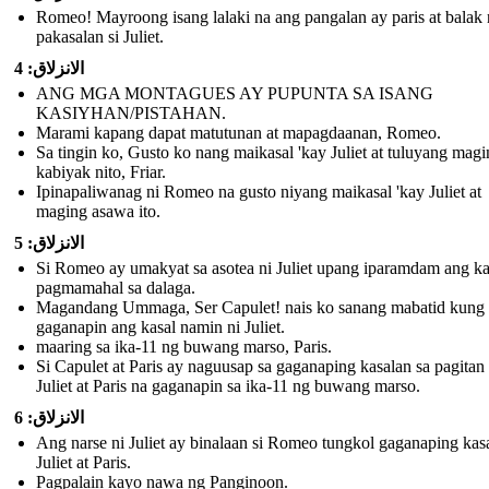
Romeo! Mayroong isang lalaki na ang pangalan ay paris at balak
pakasalan si Juliet.
الانزلاق: 4
ANG MGA MONTAGUES AY PUPUNTA SA ISANG
KASIYHAN/PISTAHAN.
Marami kapang dapat matutunan at mapagdaanan, Romeo.
Sa tingin ko, Gusto ko nang maikasal 'kay Juliet at tuluyang mag
kabiyak nito, Friar.
Ipinapaliwanag ni Romeo na gusto niyang maikasal 'kay Juliet at
maging asawa ito.
الانزلاق: 5
Si Romeo ay umakyat sa asotea ni Juliet upang iparamdam ang k
pagmamahal sa dalaga.
Magandang Ummaga, Ser Capulet! nais ko sanang mabatid kung 
gaganapin ang kasal namin ni Juliet.
maaring sa ika-11 ng buwang marso, Paris.
Si Capulet at Paris ay naguusap sa gaganaping kasalan sa pagitan 
Juliet at Paris na gaganapin sa ika-11 ng buwang marso.
الانزلاق: 6
Ang narse ni Juliet ay binalaan si Romeo tungkol gaganaping kasa
Juliet at Paris.
Pagpalain kayo nawa ng Panginoon.