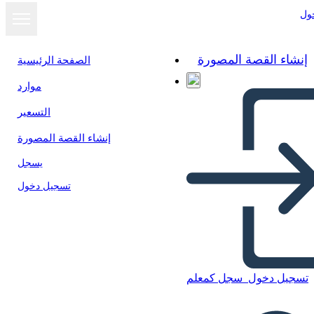
ول
إنشاء القصة المصورة
الصفحة الرئيسية
موارد
عرض كشرائح
التسعير
إنشاء القصة المصورة
يسجل
تسجيل دخول
تسجيل دخول
سجل كمعلم
Untitled Storyboard