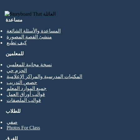
مساعدة
المساعدة والأسئلة الشائعة
منشئ القصة المصورة
كيف تطبع
للمعلمين
نسخة مجانية للمعلمين
الحزم حي
المكتبات المدرسية والمراكز الإعلامية
حصص التدريب
جميع الموارد المعلم
قوالب أوراق العمل
قوالب الملصقات
للطلاب
صفي
Photos For Class
للفرق