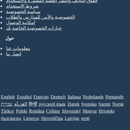
حقوق التأليف والنشر القصة المصورة والاستخدام
شروط الاستخدام
سياسة الخصوصية
الخصوصية والأمن للمدارس والطلاب
إمكانية الوصول
خيارات الخصوصية الخاصة بك
حول
معلومات عنا
اتصل بنا
English
Español
Français
Deutsch
Italiana
Nederlands
Português
Norsk
Suomi
Svenska
Dansk
ру́сский язы́к
हिन्दी
العَرَبِيَّة
עברית
Türkçe
Polski
Româna
Ceština
Slovenský
Magyar
Hrvatski
български
Lietuvos
Slovenščina
Latvijas
eesti