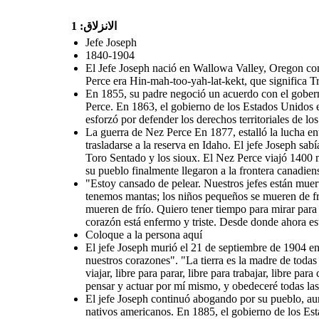
الانزلاق: 1
Jefe Joseph
1840-1904
El Jefe Joseph nació en Wallowa Valley, Oregon c
Perce era Hin-mah-too-yah-lat-kekt, que significa 
En 1855, su padre negoció un acuerdo con el gobern
Perce. En 1863, el gobierno de los Estados Unidos e
esforzó por defender los derechos territoriales de l
La guerra de Nez Perce En 1877, estalló la lucha en
trasladarse a la reserva en Idaho. El jefe Joseph sa
Toro Sentado y los sioux. El Nez Perce viajó 1400 m
su pueblo finalmente llegaron a la frontera canadien
"Estoy cansado de pelear. Nuestros jefes están muert
tenemos mantas; los niños pequeños se mueren de frí
mueren de frío. Quiero tener tiempo para mirar para 
corazón está enfermo y triste. Desde donde ahora es
Coloque a la persona aquí
El jefe Joseph murió el 21 de septiembre de 1904 en
nuestros corazones". "La tierra es la madre de todas
viajar, libre para parar, libre para trabajar, libre pa
pensar y actuar por mí mismo, y obedeceré todas las 
El jefe Joseph continuó abogando por su pueblo, au
nativos americanos. En 1885, el gobierno de los Est