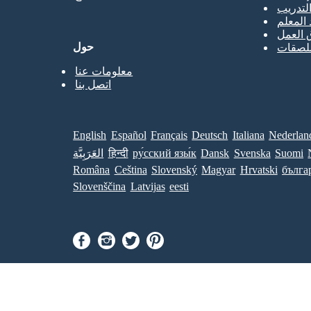
تدريب
 المعلم
 العمل
حول
ملصقات
معلومات عنا
اتصل بنا
English
Español
Français
Deutsch
Italiana
Nederlan
Suomi
Svenska
Dansk
ру́сский язы́к
हिन्दी
العَرَبِيَّة
Româna
Ceština
Slovenský
Magyar
Hrvatski
бълга
Slovenščina
Latvijas
eesti