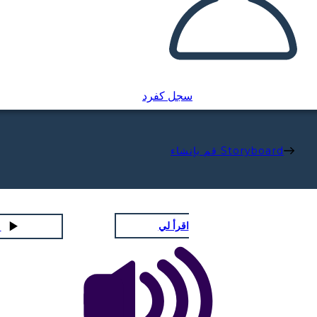
سجل كفرد
قم بإنشاء Storyboard
اقرأ لي
لعب عر