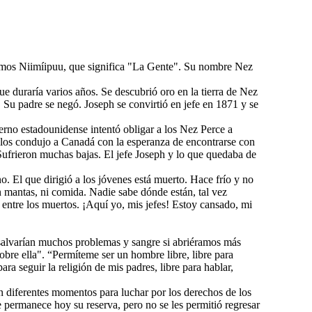
smos Niimíipuu, que significa "La Gente". Su nombre Nez
 duraría varios años. Se descubrió oro en la tierra de Nez
Su padre se negó. Joseph se convirtió en jefe en 1871 y se
erno estadounidense intentó obligar a los Nez Perce a
ue los condujo a Canadá con la esperanza de encontrarse con
Sufrieron muchas bajas. El jefe Joseph y lo que quedaba de
o. El que dirigió a los jóvenes está muerto. Hace frío y no
n mantas, ni comida. Nadie sabe dónde están, tal vez
 entre los muertos. ¡Aquí yo, mis jefes! Estoy cansado, mi
 salvarían muchos problemas y sangre si abriéramos más
obre ella". “Permíteme ser un hombre libre, libre para
para seguir la religión de mis padres, libre para hablar,
 diferentes momentos para luchar por los derechos de los
 permanece hoy su reserva, pero no se les permitió regresar