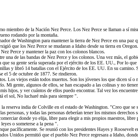
omo miembro de la Nación Nez Perce. Los Nez Perce se llaman a sí mi
Trueno rodando por la montaña.
ador de Washington para mantener la tierra de Nez Perce en una paz que
xigió que los Nez Perce se mudaran a Idaho desde su tierra en Oregon. 
os Nez Perce y mantener la paz con los colonos blancos.
tre una de las bandas de Nez Perce y los colonos. Una vez más, el gobi
bía que su gente sería superada por el ejército de los EE. UU., Por lo q
illas y libró 14 batallas con el Ejército de los EE. UU. En su camino. 
se el 5 de octubre de 1877. Se rindieron.
os. Los viejos están todos muertos. Son los jóvenes los que dicen sí o n
o. Mi gente, algunos de ellos, se han escapado a las colinas y no tiene
mis hijos, y ver cuántos de ellos puedo encontrar. Tal vez los encuentre
tá el sol, No lucharé más para siempre ".
 la reserva india de Colville en el estado de Washington. "Creo que se
 las personas, y todas las personas deberían tener los mismos derechos s
ra comerciar donde yo elija, libre para elegir a mis propios maestros, libre 
leyes o someterse a la pena ".
nque pacíficamente. Se reunió con los presidentes Hayes y Roosevelt en
ados Unidos permitió que el pueblo Nez Perce regresara a Idaho, donde