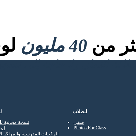
كثر من
40 مليون
لوح
للطلاب
ل
صفي
نسخة مجانية لل
Photos For Class
ال
المكتبات المدرسية والمراكز ال