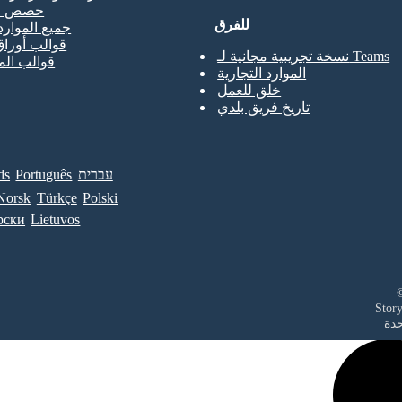
حصص ال
للفرق
جميع الموارد
قوالب أوراق
نسخة تجريبية مجانية لـ Teams
قوالب ال
الموارد التجارية
خلق للعمل
تاريخ فريق بلدي
עברית
Português
ds
Norsk
Türkçe
Polski
рски
Lietuvos
حدة