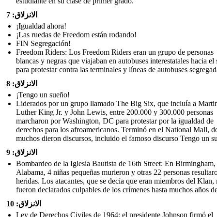
estudiante en su clase de primer grado.
الانزلاق: 7
¡Igualdad ahora!
¡Las ruedas de Freedom están rodando!
FIN Segregación!
Freedom Riders: Los Freedom Riders eran un grupo de personas
blancas y negras que viajaban en autobuses interestatales hacia el 
para protestar contra las terminales y líneas de autobuses segregad
الانزلاق: 8
¡Tengo un sueño!
Liderados por un grupo llamado The Big Six, que incluía a Marti
Luther King Jr. y John Lewis, entre 200.000 y 300.000 personas
marcharon por Washington, DC para protestar por la igualdad de
derechos para los afroamericanos. Terminó en el National Mall, 
muchos dieron discursos, incluido el famoso discurso Tengo un s
الانزلاق: 9
Bombardeo de la Iglesia Bautista de 16th Street: En Birmingham,
Alabama, 4 niñas pequeñas murieron y otras 22 personas resultar
heridas. Los atacantes, que se decía que eran miembros del Klan,
fueron declarados culpables de los crímenes hasta muchos años d
الانزلاق: 10
Ley de Derechos Civiles de 1964: el presidente Johnson firmó el