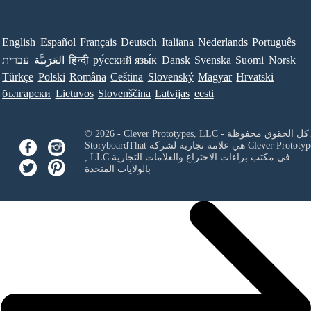
English
Español
Français
Deutsch
Italiana
Nederlands
Português
Norsk
Suomi
Svenska
Dansk
ру́сский язы́к
हिन्दी
العَرَبِيَّة
עברית
Türkçe
Polski
Româna
Ceština
Slovenský
Magyar
Hrvatski
български
Lietuvos
Slovenščina
Latvijas
eesti
Clever Prototypes, - كل الحقوق محفوظة.
Clever Prototyp
StoryboardThat هي علامة تجارية لشركة
في مكتب براءات الاختراع والعلامات التجارية
, LLC
بالولايات المتحدة