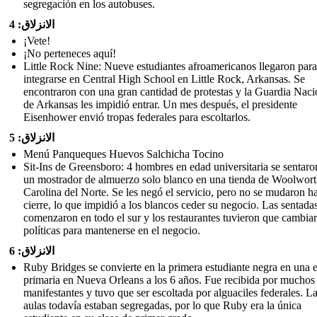
segregación en los autobuses.
الانزلاق: 4
¡Vete!
¡No perteneces aquí!
Little Rock Nine: Nueve estudiantes afroamericanos llegaron para
integrarse en Central High School en Little Rock, Arkansas. Se
encontraron con una gran cantidad de protestas y la Guardia Naci
de Arkansas les impidió entrar. Un mes después, el presidente
Eisenhower envió tropas federales para escoltarlos.
الانزلاق: 5
Menú Panqueques Huevos Salchicha Tocino
Sit-Ins de Greensboro: 4 hombres en edad universitaria se sentaro
un mostrador de almuerzo solo blanco en una tienda de Woolwort
Carolina del Norte. Se les negó el servicio, pero no se mudaron ha
cierre, lo que impidió a los blancos ceder su negocio. Las sentada
comenzaron en todo el sur y los restaurantes tuvieron que cambiar
políticas para mantenerse en el negocio.
الانزلاق: 6
Ruby Bridges se convierte en la primera estudiante negra en una 
primaria en Nueva Orleans a los 6 años. Fue recibida por muchos
manifestantes y tuvo que ser escoltada por alguaciles federales. L
aulas todavía estaban segregadas, por lo que Ruby era la única