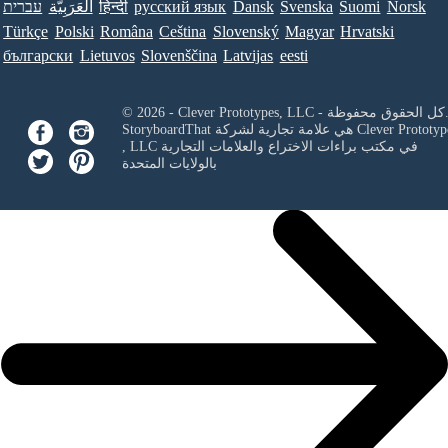
Norsk
Suomi
Svenska
Dansk
ру́сский язы́к
हिन्दी
العَرَبِيَّة
עברית
Türkçe
Polski
Româna
Ceština
Slovenský
Magyar
Hrvatski
български
Lietuvos
Slovenščina
Latvijas
eesti
Clever Prototypes, - كل الحقوق محفوظة.
Clever Prototyp
StoryboardThat هي علامة تجارية لشركة
في مكتب براءات الاختراع والعلامات التجارية
, LLC
بالولايات المتحدة