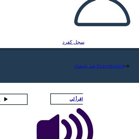
سجل كفرد
قم بإنشاء Storyboard
اقرأ لي
لعب عر