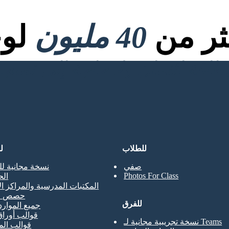
كثر من
40 مليون
لوح
للطلاب
ل
صفي
نسخة مجانية لل
Photos For Class
ال
المكتبات المدرسية والمراكز ال
حصص ال
للفرق
جميع الموارد
قوالب أوراق
نسخة تجريبية مجانية لـ Teams
قوالب ال