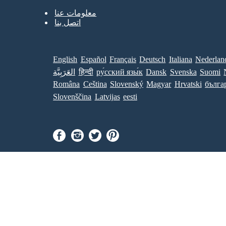
معلومات عنا
اتصل بنا
English
Español
Français
Deutsch
Italiana
Nederlan
Suomi
Svenska
Dansk
ру́сский язы́к
हिन्दी
العَرَبِيَّة
Româna
Ceština
Slovenský
Magyar
Hrvatski
бълга
Slovenščina
Latvijas
eesti