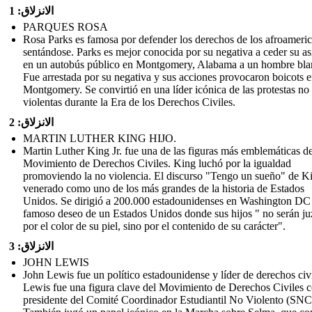
الانزلاق: 1
PARQUES ROSA
Rosa Parks es famosa por defender los derechos de los afroameri
sentándose. Parks es mejor conocida por su negativa a ceder su as
en un autobús público en Montgomery, Alabama a un hombre bla
Fue arrestada por su negativa y sus acciones provocaron boicots 
Montgomery. Se convirtió en una líder icónica de las protestas no
violentas durante la Era de los Derechos Civiles.
الانزلاق: 2
MARTIN LUTHER KING HIJO.
Martin Luther King Jr. fue una de las figuras más emblemáticas de
Movimiento de Derechos Civiles. King luchó por la igualdad
promoviendo la no violencia. El discurso "Tengo un sueño" de K
venerado como uno de los más grandes de la historia de Estados
Unidos. Se dirigió a 200.000 estadounidenses en Washington DC
famoso deseo de un Estados Unidos donde sus hijos " no serán j
por el color de su piel, sino por el contenido de su carácter".
الانزلاق: 3
JOHN LEWIS
John Lewis fue un político estadounidense y líder de derechos civi
Lewis fue una figura clave del Movimiento de Derechos Civiles
presidente del Comité Coordinador Estudiantil No Violento (SNC