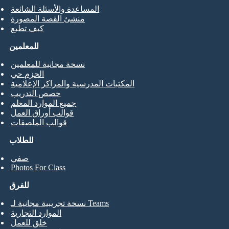
المساعدة والأسئلة الشائعة
منشئ القصة المصورة
كيف تطبع
للمعلمين
نسخة مجانية للمعلمين
الحزم حي
المكتبات المدرسية والمراكز الإعلامية
حصص التدريب
جميع الموارد المعلم
قوالب أوراق العمل
قوالب الملصقات
للطلاب
صفي
Photos For Class
للفرق
نسخة تجريبية مجانية لـ Teams
الموارد التجارية
خلق للعمل