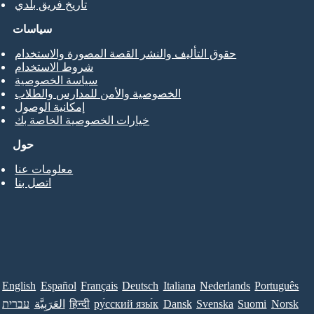
تاريخ فريق بلدي
سياسات
حقوق التأليف والنشر القصة المصورة والاستخدام
شروط الاستخدام
سياسة الخصوصية
الخصوصية والأمن للمدارس والطلاب
إمكانية الوصول
خيارات الخصوصية الخاصة بك
حول
معلومات عنا
اتصل بنا
English
Español
Français
Deutsch
Italiana
Nederlands
Português
Norsk
Suomi
Svenska
Dansk
ру́сский язы́к
हिन्दी
العَرَبِيَّة
עברית