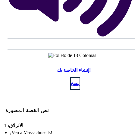
إنشاء الخاصة بك!
ينسخ
نص القصة المصورة
الانزلاق: 1
¡Ven a Massachusetts!