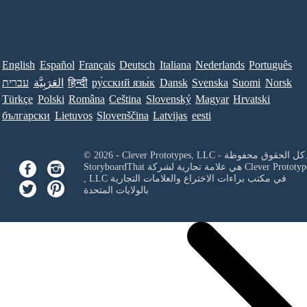
English
Español
Français
Deutsch
Italiana
Nederlands
Português
Norsk
Suomi
Svenska
Dansk
ру́сский язы́к
हिन्दी
العَرَبِيَّة
עברית
Türkçe
Polski
Româna
Ceština
Slovenský
Magyar
Hrvatski
български
Lietuvos
Slovenščina
Latvijas
eesti
Clever Prototypes, - كل الحقوق محفوظة.
Clever Prototyp
StoryboardThat هي علامة تجارية لشركة
في مكتب براءات الاختراع والعلامات التجارية
, LLC
بالولايات المتحدة