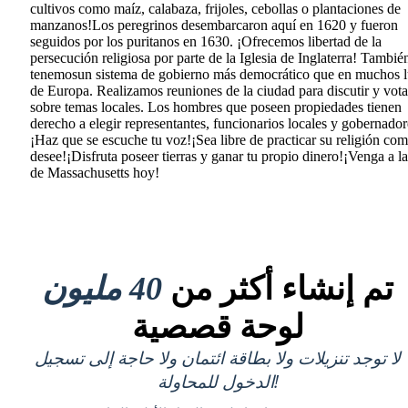
cultivos como maíz, calabaza, frijoles, cebollas o plantaciones de
manzanos!Los peregrinos desembarcaron aquí en 1620 y fueron
seguidos por los puritanos en 1630. ¡Ofrecemos libertad de la
persecución religiosa por parte de la Iglesia de Inglaterra! Tambié
tenemosun sistema de gobierno más democrático que en muchos l
de Europa. Realizamos reuniones de la ciudad para discutir y vota
sobre temas locales. Los hombres que poseen propiedades tienen
derecho a elegir representantes, funcionarios locales y gobernador
¡Haz que se escuche tu voz!¡Sea libre de practicar su religión co
desee!¡Disfruta poseer tierras y ganar tu propio dinero!¡Venga a l
de Massachusetts hoy!
تم إنشاء أكثر من
40 مليون
لوحة قصصية
لا توجد تنزيلات ولا بطاقة ائتمان ولا حاجة إلى تسجيل
الدخول للمحاولة!