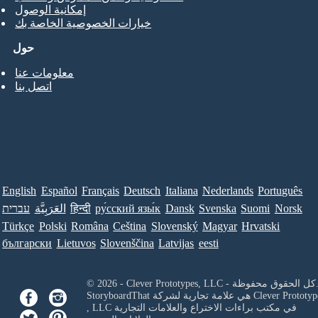
إمكانية الوصول
خيارات الخصوصية الخاصة بك
حول
معلومات عنا
اتصل بنا
English
Español
Français
Deutsch
Italiana
Nederlands
Português
Norsk
Suomi
Svenska
Dansk
ру́сский язы́к
हिन्दी
العَرَبِيَّة
עברית
Türkçe
Polski
Româna
Ceština
Slovenský
Magyar
Hrvatski
български
Lietuvos
Slovenščina
Latvijas
eesti
Clever Prototypes, - كل الحقوق محفوظة.
Clever Prototyp
StoryboardThat هي علامة تجارية لشركة
في مكتب براءات الاختراع والعلامات التجارية
, LLC