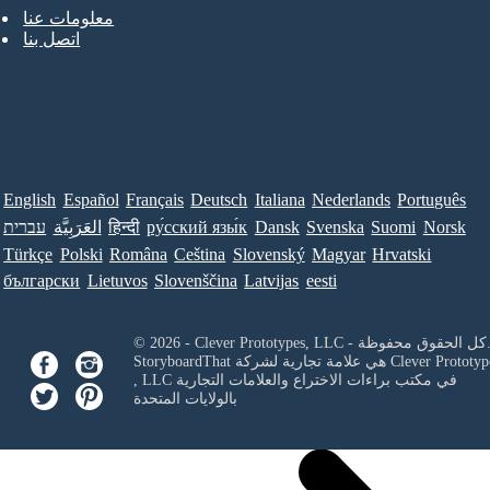
معلومات عنا
اتصل بنا
English
Español
Français
Deutsch
Italiana
Nederlands
Português
Norsk
Suomi
Svenska
Dansk
ру́сский язы́к
हिन्दी
العَرَبِيَّة
עברית
Türkçe
Polski
Româna
Ceština
Slovenský
Magyar
Hrvatski
български
Lietuvos
Slovenščina
Latvijas
eesti
Clever Prototypes, - كل الحقوق محفوظة.
Clever Prototyp
StoryboardThat هي علامة تجارية لشركة
في مكتب براءات الاختراع والعلامات التجارية
, LLC
بالولايات المتحدة