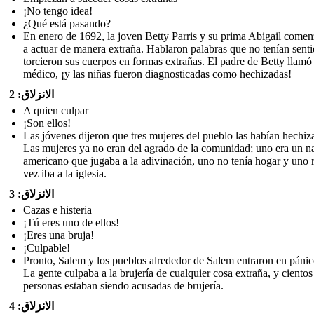
¡No tengo idea!
¿Qué está pasando?
En enero de 1692, la joven Betty Parris y su prima Abigail come
a actuar de manera extraña. Hablaron palabras que no tenían sent
torcieron sus cuerpos en formas extrañas. El padre de Betty llamó 
médico, ¡y las niñas fueron diagnosticadas como hechizadas!
الانزلاق: 2
A quien culpar
¡Son ellos!
Las jóvenes dijeron que tres mujeres del pueblo las habían hechiz
Las mujeres ya no eran del agrado de la comunidad; uno era un n
americano que jugaba a la adivinación, uno no tenía hogar y uno 
vez iba a la iglesia.
الانزلاق: 3
Cazas e histeria
¡Tú eres uno de ellos!
¡Eres una bruja!
¡Culpable!
Pronto, Salem y los pueblos alrededor de Salem entraron en pánico
La gente culpaba a la brujería de cualquier cosa extraña, y cientos
personas estaban siendo acusadas de brujería.
الانزلاق: 4